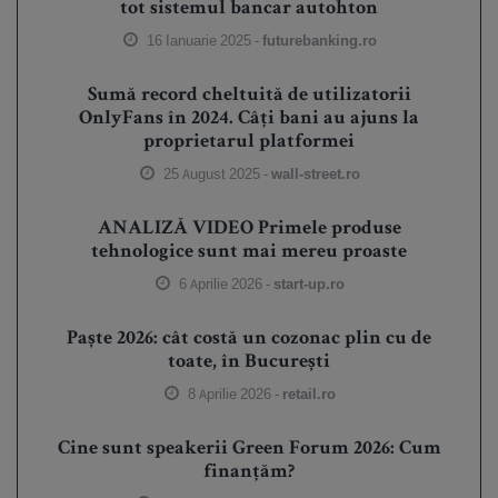
tot sistemul bancar autohton
16 Ianuarie 2025 -
futurebanking.ro
Sumă record cheltuită de utilizatorii
OnlyFans în 2024. Câți bani au ajuns la
proprietarul platformei
25 August 2025 -
wall-street.ro
ANALIZĂ VIDEO Primele produse
tehnologice sunt mai mereu proaste
6 Aprilie 2026 -
start-up.ro
Paște 2026: cât costă un cozonac plin cu de
toate, în București
8 Aprilie 2026 -
retail.ro
Cine sunt speakerii Green Forum 2026: Cum
finanțăm?