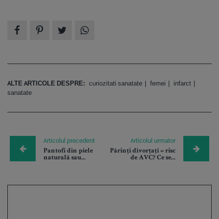
ALTE ARTICOLE DESPRE:
curiozitati sanatate
femei
infarct
sanatate
Articolul precedent
Articolul urmator
Pantofi din piele
Părinți divorțați = risc
naturală sau...
de AVC? Ce se...