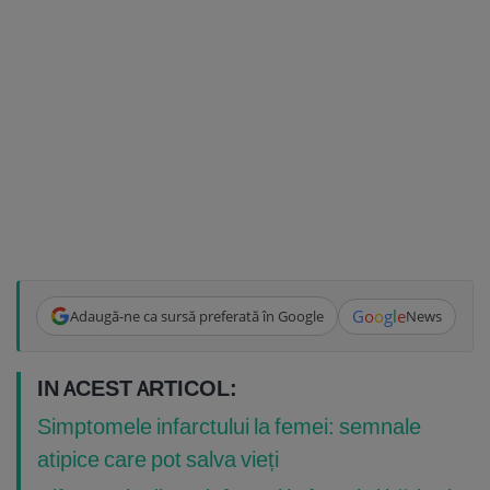
G
o
o
g
l
e
Adaugă-ne ca sursă preferată în Google
News
IN ACEST ARTICOL:
Simptomele infarctului la femei: semnale
atipice care pot salva vieți