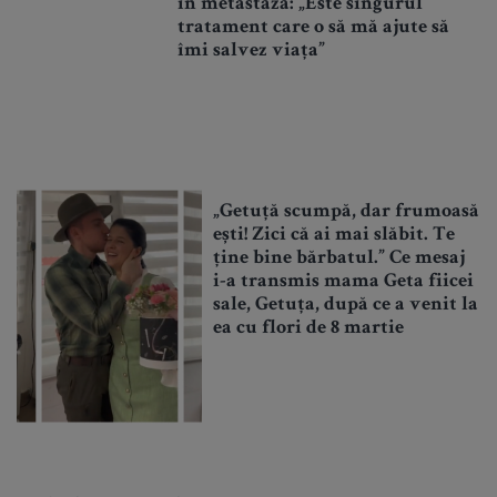
în metastază: „Este singurul
tratament care o să mă ajute să
îmi salvez viața”
„Getuță scumpă, dar frumoasă
ești! Zici că ai mai slăbit. Te
ține bine bărbatul.” Ce mesaj
i-a transmis mama Geta fiicei
sale, Getuța, după ce a venit la
ea cu flori de 8 martie