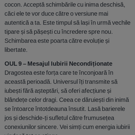
cocon. Acceptă schimbările cu inima deschisă,
căci ele te vor duce către o versiune mai
autentică a ta. Este timpul să lași în urmă vechile
tipare și să pășești cu încredere spre nou.
Schimbarea este poarta către evoluție și
libertate.
OUL 9 – Mesajul Iubirii Necondiționate
Dragostea este forța care te înconjoară în
această perioadă. Universul îți transmite să
iubești fără așteptări, să oferi afecțiune și
blândețe celor dragi. Ceea ce dăruiești din inimă
se întoarce întotdeauna însutit. Lasă barierele
jos și deschide-ți sufletul către frumusețea
conexiunilor sincere. Vei simți cum energia iubirii