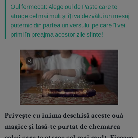
Oul fermecat: Alege oul de Paște care te
atrage cel mai mult și îți va dezvălui un mesaj
puternic din partea universului pe care îl vei
primi în preajma acestor zile sfinte!
Privește cu inima deschisă aceste ouă
magice și lasă-te purtat de chemarea