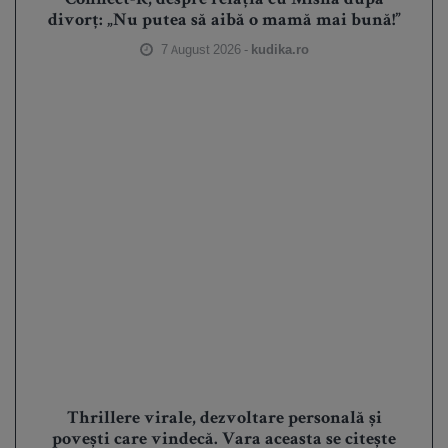
Connect-R, despre relația cu Misha după
divorț: „Nu putea să aibă o mamă mai bună!”
7 August 2026 -
kudika.ro
Thrillere virale, dezvoltare personală și
povești care vindecă. Vara aceasta se citește