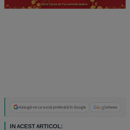
G
o
o
g
l
e
Adaugă-ne ca sursă preferată în Google
News
IN ACEST ARTICOL: