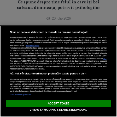
Ce spune despre tine felul în care îți bei
cafeaua dimineața, potrivit psihologilor
20 Iulie 2026
Nouă ne pasă ca datele tale personale să rămână confidențiale
Noi și partenerii noștri
610
stocăm și/sau accesăm informații pe dispozitivul dvs., precum identificatorii cookie unici
pentru prelucrarea datelor cu caracter personal. Puteți accepta sau gestiona alegerile dvs. făcând clic mai jos sau în
orice moment, pe pagina cu politica de confidențialitate. Aceste alegeri vor fi raportate partenerilor noștri și nu vă vor
afecta navigarea.
Mai multe detalii
Noi si partenerii nostri (retelele de socializare si agentiile de publicitate partenere, precum si furnizorii nostri de servicii
de date analitice) prelucram date pentru a permite website-ului sa functioneze, pentru a personaliza continutul si
anunturile publicitare afisate in functie de interesele si/sau profilul dvs., pentru a va oferi functionalitati aferente
retelelor de socializare si pentru a analiza traficul pe website. Beneficiati de drepturile prevazute de art. 15-22 din GDPR
in legatura cu prelucrarea datelor cu caracter personal. Aceste drepturi pot fi exercitate prin modalitatea indicata
aici
.
Prin click pe “ACCEPT TOATE”, acceptati folosirea tuturor Tehnologiilor de tip Cookie, care implica inclusiv acceptul
dvs. cu privire la stocarea/accesarea informatiilor de catre Vendor-ii cu care colaboram. Prin click pe “VREAU SA
MODIFIC SETARILE INDIVIDUAL” puteti schimba preferintele in mod individual, mai putin cele legate de cookie strict
necesare pentru functionarea website-ului.
Atât noi, cât și partenerii noștri prelucrăm datele pentru a oferi:
Măsurarea performanței reclamelor. Dezvoltarea și îmbunătățirea serviciilor. Utilizarea profilurilor pentru selectarea
conținutului personalizat. Stocarea și/sau accesarea informațiilor de pe un dispozitiv. Crearea profilurilor de conținut
personalizat. Utilizarea profilurilor pentru selectarea publicității personalizate. Crearea profilurilor pentru publicitate
personalizată. Măsurarea performanței conținutului. Înțelegerea publicului prin statistici sau combinații de date din
surse diferite. Utilizarea de date limitate pentru a selecta publicitatea. Utilizarea datelor limitate pentru a selecta
conținutul. Date precise de geolocație și identificarea prin scanarea dispozitivului.
Listă parteneri (furnizori)
ACCEPT TOATE
VREAU SA MODIFIC SETARILE INDIVIDUAL