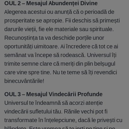
OUL 2 – Mesajul Abundenței Divine
Alegerea acestui ou anunță că o perioadă de
prosperitate se apropie. Fii deschis să primești
darurile vieții, fie ele materiale sau spirituale.
Recunoștința ta va deschide porțile unor
oportunități uimitoare. Ai încredere că tot ce ai
semănat va începe să rodească. Universul îți
trimite semne clare că meriți din plin belșugul
care vine spre tine. Nu te teme să îți revendici
binecuvântările!
OUL 3 – Mesajul Vindecării Profunde
Universul te îndeamnă să acorzi atenție
vindecării sufletului tău. Rănile vechi pot fi
transformate în înțelepciune, dacă le privești cu
blândețe. Este vremea să te ierți pe tine și pe