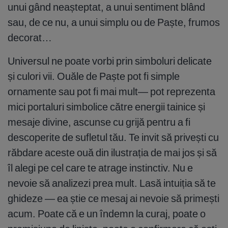
unui gând neașteptat, a unui sentiment blând
sau, de ce nu, a unui simplu ou de Paște, frumos
decorat…
Universul ne poate vorbi prin simboluri delicate
și culori vii. Ouăle de Paște pot fi simple
ornamente sau pot fi mai mult— pot reprezenta
mici portaluri simbolice către energii tainice și
mesaje divine, ascunse cu grijă pentru a fi
descoperite de sufletul tău. Te invit să privești cu
răbdare aceste ouă din ilustrația de mai jos și să
îl alegi pe cel care te atrage instinctiv. Nu e
nevoie să analizezi prea mult. Lasă intuiția să te
ghideze — ea știe ce mesaj ai nevoie să primești
acum. Poate că e un îndemn la curaj, poate o