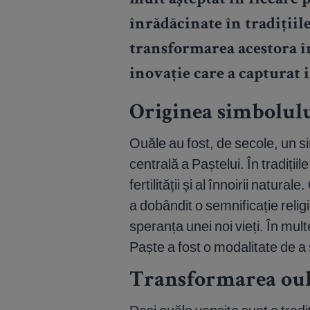
mult așteptat în fiecare 
înrădăcinate în tradițiile
transformarea acestora în
inovație care a capturat 
Originea simbolulu
Ouăle au fost, de secole, un sim
centrală a Paștelui. În tradiții
fertilității și al înnoirii natura
a dobândit o semnificație religi
speranța unei noi vieți. În mult
Paște a fost o modalitate de a
Transformarea oulu