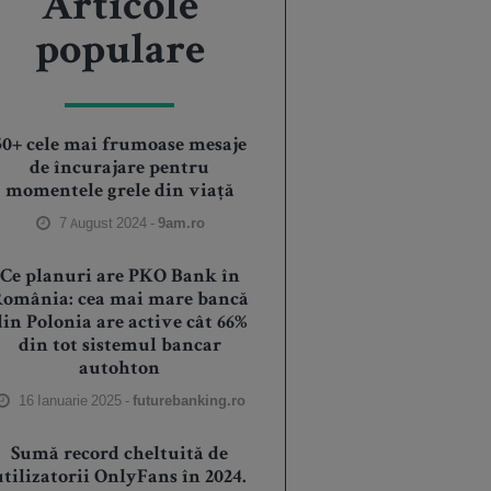
Articole
populare
50+ cele mai frumoase mesaje
de încurajare pentru
momentele grele din viață
7 August 2024 -
9am.ro
Ce planuri are PKO Bank în
România: cea mai mare bancă
din Polonia are active cât 66%
din tot sistemul bancar
autohton
16 Ianuarie 2025 -
futurebanking.ro
Sumă record cheltuită de
utilizatorii OnlyFans în 2024.