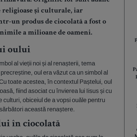
primăvară. Originile lor sunt adânc
 religioase și culturale, iar
tr-un produs de ciocolată a fost o
inimile a milioane de oameni.
i oului
bol al vieții noi și al renașterii, tema
P
le precreștine, oul era văzut ca un simbol al
le. Cu toate acestea, în contextul Paștelui, oul
oasă, fiind asociat cu învierea lui Iisus și cu
e culturi, obiceiul de a vopsi ouăle pentru
 sărbători această renaștere.
i în ciocolată
M