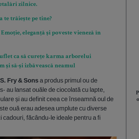
talări zilnice.
a te trăiește pe tine?
Emoție, eleganță și poveste vieneză în
suflet ca să curețe karma arborelui
am și să-și izbăvească neamul
.S. Fry & Sons
a produs primul ou de
s- au lansat ouăle de ciocolată cu lapte,
P
ulare și au definit ceea ce înseamnă oul de
ceste ouă erau adesea umplute cu diverse
 cadouri, făcându-le ideale pentru a fi