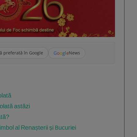
G
o
o
g
l
e
ă preferată în Google
News
olată
olată astăzi
ată?
mbol al Renașterii și Bucuriei