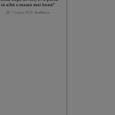
să aibă o mamă mai bună!”
7 August 2026 -
kudika.ro