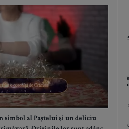
n simbol al Paștelui și un deliciu