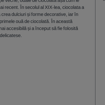
iție veche, ouăle de ciocolată așa cum le
 recent. În secolul al XIX-lea, ciocolata a
a crea dulciuri și forme decorative, iar în
primele ouă de ciocolată. În această
i accesibilă și a început să fie folosită
 delicatese.