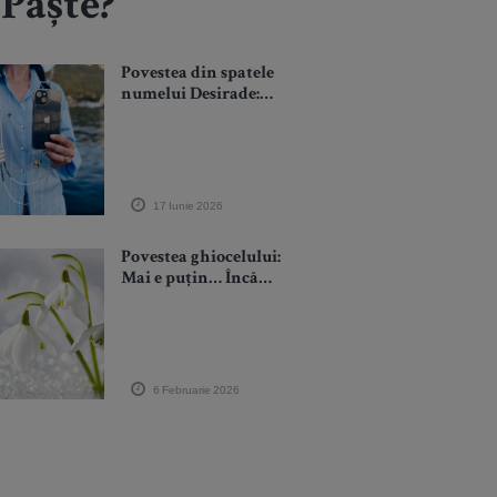
 de Paște?
Povestea din spatele
numelui Desirade:
Cum transformi cel
mai folosit obiect de
zi cu zi într-o sursă de
liniște și armonie
17 Iunie 2026
Povestea ghiocelului:
Mai e puțin… Încă
puțin și într-un colț
de lume ceva bun a
început deja
6 Februarie 2026