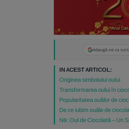
Adaugă-ne ca surs
IN ACEST ARTICOL:
Originea simbolului oului
Transformarea oului în cioc
Popularitatea ouălor de cioc
De ce iubim ouăle de ciocol
NB: Oul de Ciocolată – Un Si