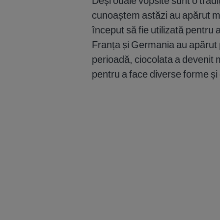
Deși ouăle vopsite sunt o trad
cunoaștem astăzi au apărut mai
început să fie utilizată pentru 
Franța și Germania au apărut 
perioadă, ciocolata a devenit ma
pentru a face diverse forme și