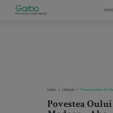
SPEC
Ghid pentru o viață împlinită
Garbo
Lifestyle
Povestea Oului de Cioc
Povestea Oului 