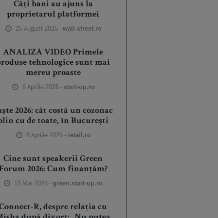
Câți bani au ajuns la
proprietarul platformei
25 August 2025 -
wall-street.ro
ANALIZĂ VIDEO Primele
produse tehnologice sunt mai
mereu proaste
6 Aprilie 2026 -
start-up.ro
aște 2026: cât costă un cozonac
plin cu de toate, în București
8 Aprilie 2026 -
retail.ro
Cine sunt speakerii Green
Forum 2026: Cum finanțăm?
15 Mai 2026 -
green.start-up.ro
Connect-R, despre relația cu
isha după divorț: „Nu putea