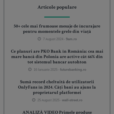
Articole populare
50+ cele mai frumoase mesaje de încurajare
pentru momentele grele din viață
7 August 2024 -
9am.ro
Ce planuri are PKO Bank în România: cea mai
mare bancă din Polonia are active cât 66% din
tot sistemul bancar autohton
16 Ianuarie 2025 -
futurebanking.ro
Sumă record cheltuită de utilizatorii
OnlyFans în 2024. Câți bani au ajuns la
proprietarul platformei
25 August 2025 -
wall-street.ro
ANALIZĂ VIDEO Primele produse