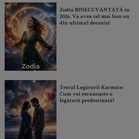
Zodia BINECUVÂNTATĂ în
2026. Va avea cel mai bun an
din ultimul deceniu!
Testul Legăturii Karmice:
Cum vei recunoaște o
legătură predestinată?