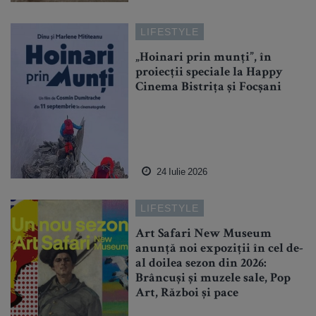
LIFESTYLE
„Hoinari prin munți”, în
proiecții speciale la Happy
Cinema Bistrița și Focșani
24 Iulie 2026
LIFESTYLE
Art Safari New Museum
anunță noi expoziții în cel de-
al doilea sezon din 2026:
Brâncuși și muzele sale, Pop
Art, Război și pace