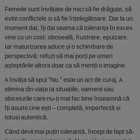
Femeile sunt învățate de mici să fie drăguțe, să
evite conflictele și să fie înțelegătoare. Dar la un
moment dat, îți dai seama că toleranța în exces
vine cu un cost: oboseală, frustrare, epuizare.
Iar maturizarea aduce și o schimbare de
perspectivă: refuzi să mai porți pe umeri
așteptările altora doar ca să menții o imagine.
A învăța să spui ”Nu.” este un act de curaj. A
elimina din viața ta situațiile, oamenii sau
obiceiurile care nu-ți mai fac bine înseamnă că
îți asumi cine ești – completă, imperfectă și
totuși autentică.
Când devii mai puțin tolerantă, începi de fapt să-