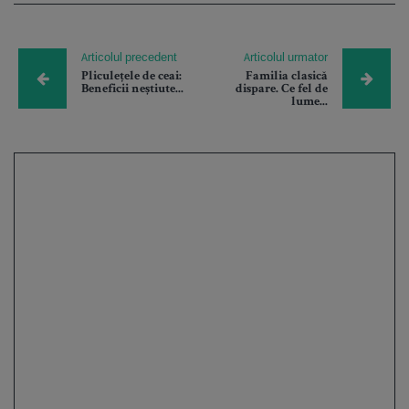
Articolul precedent
Articolul urmator
Pliculețele de ceai:
Familia clasică
Beneficii neștiute...
dispare. Ce fel de
lume...