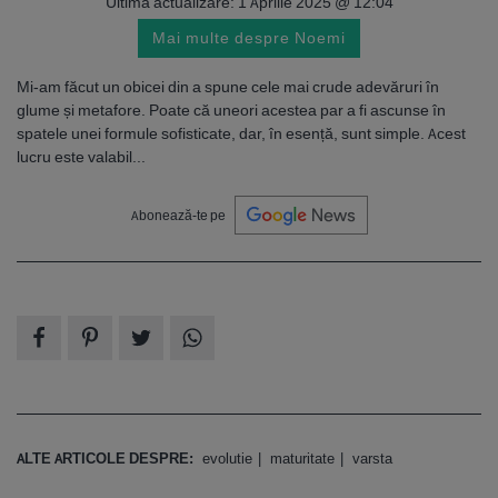
Ultima actualizare: 1 Aprilie 2025 @ 12:04
Mai multe despre Noemi
Mi-am făcut un obicei din a spune cele mai crude adevăruri în
glume și metafore. Poate că uneori acestea par a fi ascunse în
spatele unei formule sofisticate, dar, în esență, sunt simple. Acest
lucru este valabil...
Abonează-te pe
ALTE ARTICOLE DESPRE:
evolutie
maturitate
varsta