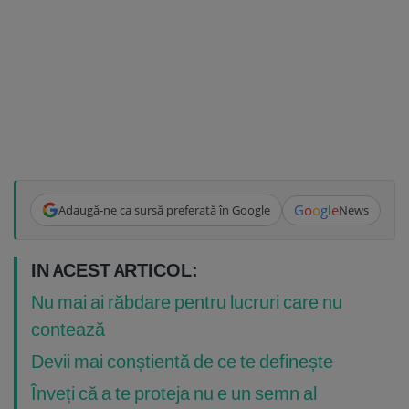
G
o
o
g
l
e
Adaugă-ne ca sursă preferată în Google
News
IN ACEST ARTICOL:
Nu mai ai răbdare pentru lucruri care nu
contează
Devii mai conștientă de ce te definește
Înveți că a te proteja nu e un semn al