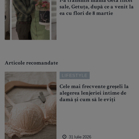
i-a transmis mama Geta fiicei
sale, Getuța, după ce a venit la
ea cu flori de 8 martie
Articole recomandate
LIFESTYLE
Cele mai frecvente greșeli la
alegerea lenjeriei intime de
damă și cum să le eviți
31 Iulie 2026