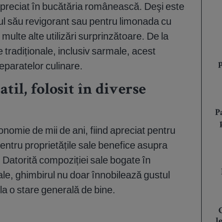
apreciat în bucătăria românească. Deşi este
ul său revigorant sau pentru limonada cu
multe alte utilizări surprinzătoare. De la
e tradiționale, inclusiv sarmale, acest
paratelor culinare.
til, folosit în diverse
P
ronomie de mii de ani, fiind apreciat pentru
pentru proprietățile sale benefice asupra
r. Datorită compoziției sale bogate în
ale, ghimbirul nu doar înnobilează gustul
 la o stare generală de bine.
l