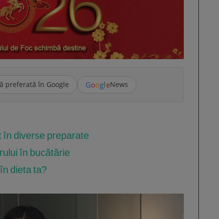
G
o
o
g
l
e
ă preferată în Google
News
it în diverse preparate
irului în bucătărie
în dieta ta?