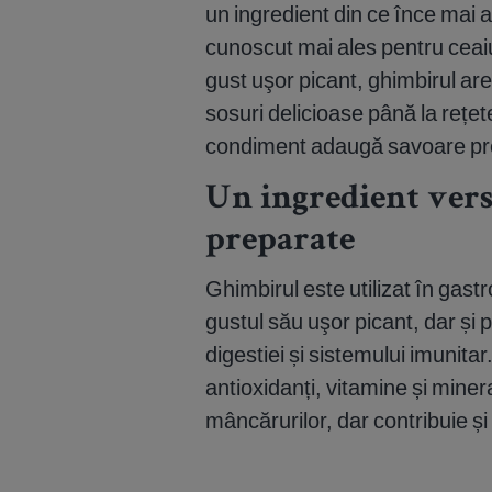
un ingredient din ce înce mai 
cunoscut mai ales pentru ceai
gust uşor picant, ghimbirul are 
sosuri delicioase până la rețet
condiment adaugă savoare pre
Un ingredient versa
preparate
Ghimbirul este utilizat în gast
gustul său uşor picant, dar și 
digestiei și sistemului imunita
antioxidanți, vitamine și miner
mâncărurilor, dar contribuie și