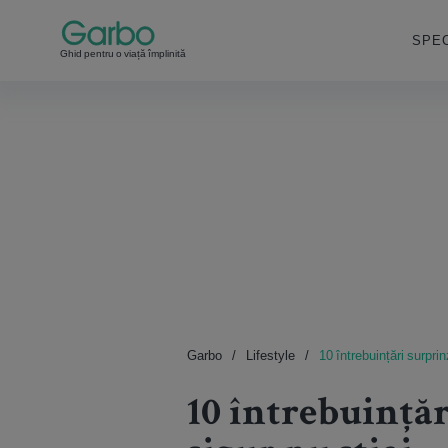
SPEC
Ghid pentru o viață împlinită
Garbo
Lifestyle
10 întrebuințări surprin
10 întrebuințăr