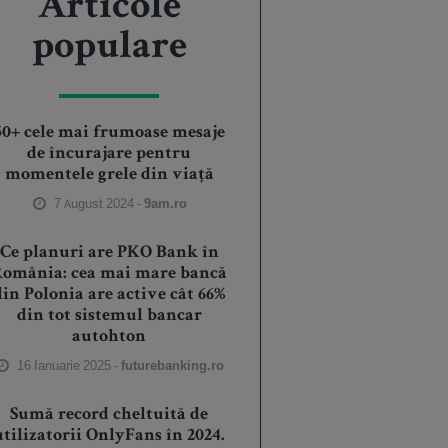
Articole
populare
50+ cele mai frumoase mesaje
de încurajare pentru
momentele grele din viață
7 August 2024 -
9am.ro
Ce planuri are PKO Bank în
România: cea mai mare bancă
din Polonia are active cât 66%
din tot sistemul bancar
autohton
16 Ianuarie 2025 -
futurebanking.ro
Sumă record cheltuită de
utilizatorii OnlyFans în 2024.