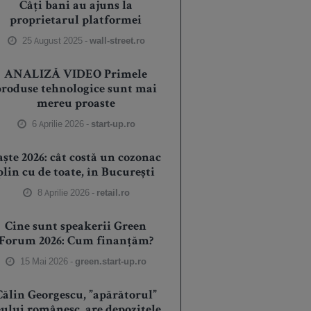
Câți bani au ajuns la
proprietarul platformei
25 August 2025 -
wall-street.ro
ANALIZĂ VIDEO Primele
produse tehnologice sunt mai
mereu proaste
6 Aprilie 2026 -
start-up.ro
aște 2026: cât costă un cozonac
plin cu de toate, în București
8 Aprilie 2026 -
retail.ro
Cine sunt speakerii Green
Forum 2026: Cum finanțăm?
15 Mai 2026 -
green.start-up.ro
Călin Georgescu, ”apărătorul”
eului românesc, are depozitele