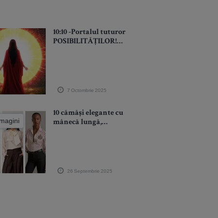
10:10 -Portalul tuturor
POSIBILITĂȚILOR!
Nu se întâmplă cum
vrei tu, ci cum are
Dumnezeu nevoie să
fie (MAI BINE) pentru
tine
7 Octombrie 2025
10 cămăși elegante cu
imagini
mânecă lungă,
perfecte pentru
toamna 2025
26 Septembrie 2025