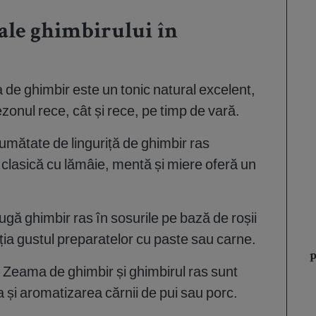
e ale ghimbirului în
a de ghimbir este un tonic natural excelent,
 sezonul rece, cât și rece, pe timp de vară.
umătate de linguriță de ghimbir ras
clasică cu lămâie, mentă și miere oferă un
gă ghimbir ras în sosurile pe bază de roșii
ia gustul preparatelor cu paste sau carne.
p
 Zeama de ghimbir și ghimbirul ras sunt
 și aromatizarea cărnii de pui sau porc.