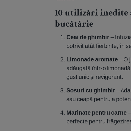
10 utilizări inedit
bucătărie
Ceai de ghimbir
– Infuzi
potrivit atât fierbinte, în
Limonade aromate
– O j
adăugată într-o limonadă 
gust unic și revigorant.
Sosuri cu ghimbir
– Adau
sau ceapă pentru a potenț
Marinate pentru carne
–
perfecte pentru frăgezirea