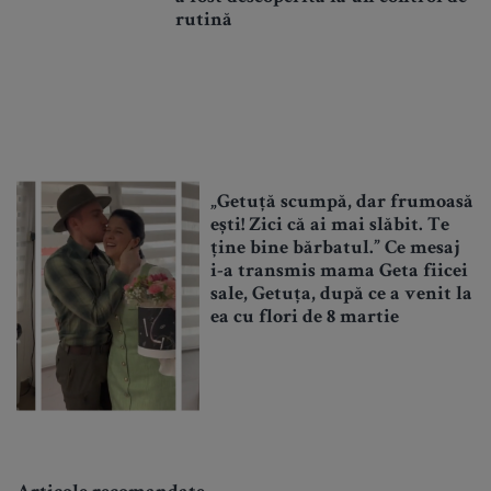
rutină
„Getuță scumpă, dar frumoasă
ești! Zici că ai mai slăbit. Te
ține bine bărbatul.” Ce mesaj
i-a transmis mama Geta fiicei
sale, Getuța, după ce a venit la
ea cu flori de 8 martie