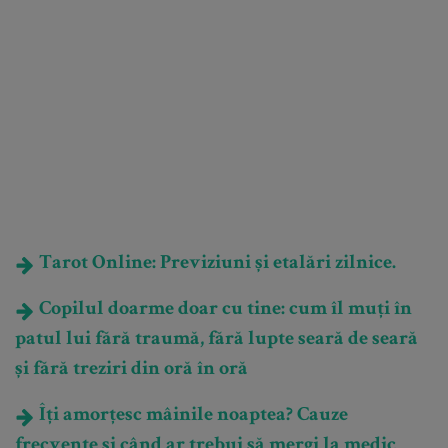
Tarot Online: Previziuni și etalări zilnice.
Copilul doarme doar cu tine: cum îl muți în
patul lui fără traumă, fără lupte seară de seară
și fără treziri din oră în oră
Îți amorțesc mâinile noaptea? Cauze
frecvente și când ar trebui să mergi la medic