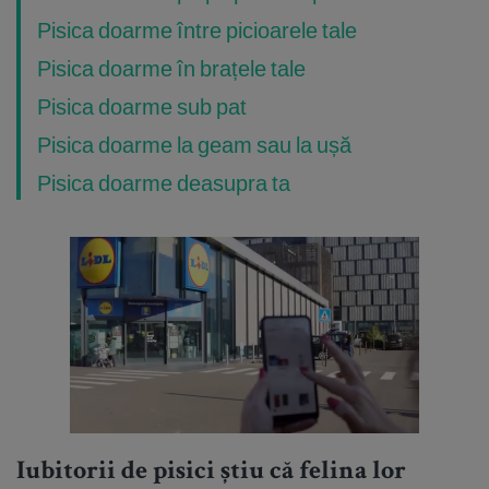
Pisica doarme între picioarele tale
Pisica doarme în brațele tale
Pisica doarme sub pat
Pisica doarme la geam sau la ușă
Pisica doarme deasupra ta
Iubitorii de pisici știu că felina lor