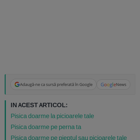
G
o
o
g
l
e
Adaugă-ne ca sursă preferată în Google
News
IN ACEST ARTICOL:
Pisica doarme la picioarele tale
Pisica doarme pe perna ta
Pisica doarme pe pieptul sau picioarele tale