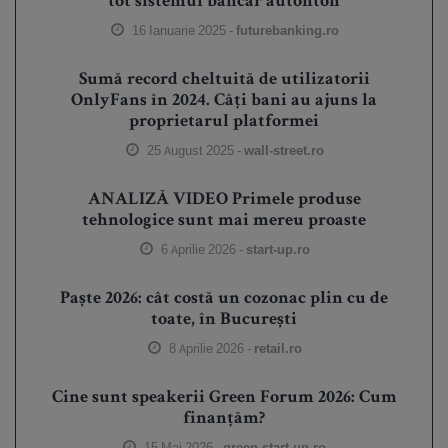
tot sistemul bancar autohton
16 Ianuarie 2025 -
futurebanking.ro
Sumă record cheltuită de utilizatorii
OnlyFans în 2024. Câți bani au ajuns la
proprietarul platformei
25 August 2025 -
wall-street.ro
ANALIZĂ VIDEO Primele produse
tehnologice sunt mai mereu proaste
6 Aprilie 2026 -
start-up.ro
Paște 2026: cât costă un cozonac plin cu de
toate, în București
8 Aprilie 2026 -
retail.ro
Cine sunt speakerii Green Forum 2026: Cum
finanțăm?
15 Mai 2026 -
green.start-up.ro