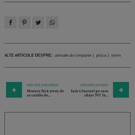
ALTE ARTICOLE DESPRE:
animale de companie
pisica
somn
Articolul precedent
Articolul urmator
Mutare fără stres: de
Iată 6 lucruri pe care
ce cutiile de...
chiar NU le...