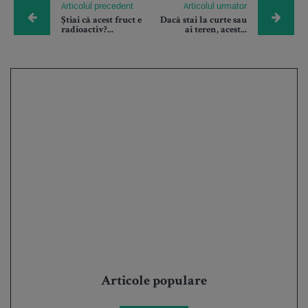
Articolul precedent
Articolul urmator
Știai că acest fruct e
Dacă stai la curte sau
radioactiv?...
ai teren, acest...
Articole populare