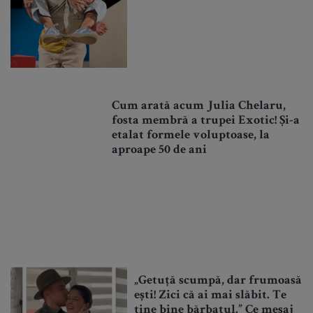
Cum arată acum Julia Chelaru,
fosta membră a trupei Exotic! Și-a
etalat formele voluptoase, la
aproape 50 de ani
„Getuță scumpă, dar frumoasă
ești! Zici că ai mai slăbit. Te
ține bine bărbatul.” Ce mesaj