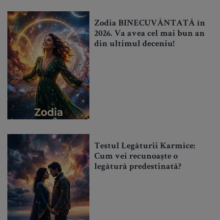
Zodia BINECUVÂNTATĂ în
2026. Va avea cel mai bun an
din ultimul deceniu!
Testul Legăturii Karmice:
Cum vei recunoaște o
legătură predestinată?