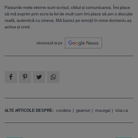
Pasiunile mele eterne sunt scrisul, cititul și comunicarea. Îmi place
să mă exprim prin scris la fel de mult cum îmi place să am o discuție
reală, autentică cu cineva. Mă bazez pe emoții în orice domeniu aș
activa și cred...
Abonează-te pe
ALTE ARTICOLE DESPRE:
condens
geamuri
mucegai
stiai ca