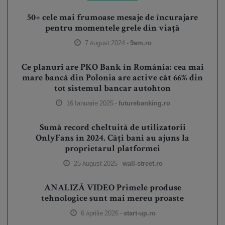
50+ cele mai frumoase mesaje de încurajare
pentru momentele grele din viață
7 August 2024 -
9am.ro
Ce planuri are PKO Bank în România: cea mai
mare bancă din Polonia are active cât 66% din
tot sistemul bancar autohton
16 Ianuarie 2025 -
futurebanking.ro
Sumă record cheltuită de utilizatorii
OnlyFans în 2024. Câți bani au ajuns la
proprietarul platformei
25 August 2025 -
wall-street.ro
ANALIZĂ VIDEO Primele produse
tehnologice sunt mai mereu proaste
6 Aprilie 2026 -
start-up.ro