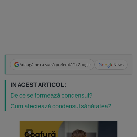
G
o
o
g
l
e
Adaugă-ne ca sursă preferată în Google
News
IN ACEST ARTICOL:
De ce se formează condensul?
Cum afectează condensul sănătatea?