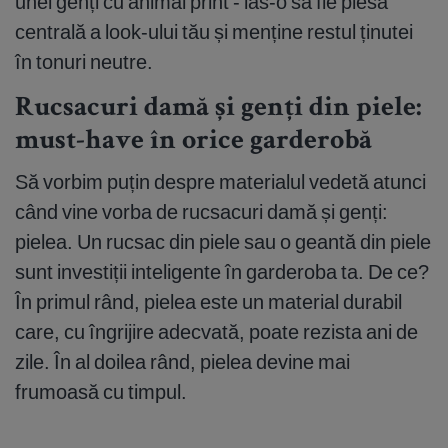
unei genți cu animal print - las-o să fie piesa
centrală a look-ului tău și menține restul ținutei
în tonuri neutre.
Rucsacuri damă și genți din piele:
must-have în orice garderobă
Să vorbim puțin despre materialul vedetă atunci
când vine vorba de rucsacuri damă și genți:
pielea. Un rucsac din piele sau o geantă din piele
sunt investiții inteligente în garderoba ta. De ce?
În primul rând, pielea este un material durabil
care, cu îngrijire adecvată, poate rezista ani de
zile. În al doilea rând, pielea devine mai
frumoasă cu timpul.