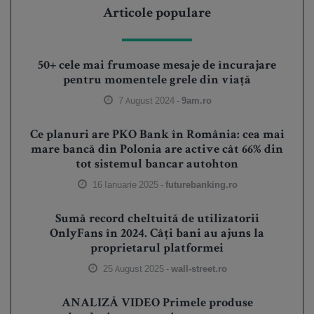
Articole populare
50+ cele mai frumoase mesaje de încurajare
pentru momentele grele din viață
7 August 2024 -
9am.ro
Ce planuri are PKO Bank în România: cea mai
mare bancă din Polonia are active cât 66% din
tot sistemul bancar autohton
16 Ianuarie 2025 -
futurebanking.ro
Sumă record cheltuită de utilizatorii
OnlyFans în 2024. Câți bani au ajuns la
proprietarul platformei
25 August 2025 -
wall-street.ro
ANALIZĂ VIDEO Primele produse