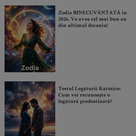
Zodia BINECUVÂNTATĂ în
2026. Va avea cel mai bun an
din ultimul deceniu!
Testul Legăturii Karmice:
Cum vei recunoaște o
legătură predestinată?