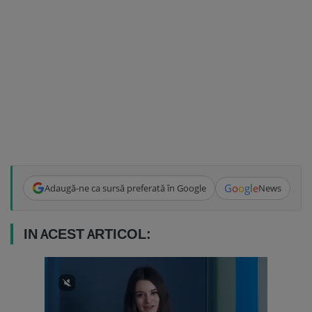
G
o
o
g
l
e
Adaugă-ne ca sursă preferată în Google
News
IN ACEST ARTICOL: