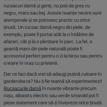
rucsacuri damă și genți, nu poți da greș cu
negru, maro sau bej. Aceste nuanțe neutre sunt
atemporale și se potrivesc practic cu orice
ținută. Un rucsac damă negru din piele, de
exemplu, poate fi purtat atât la o întâlnire de
afaceri, cât și la o plimbare în parc. La fel, o
geantă maro din piele naturală poate fi
accesoriul perfect pentru o zi la birou sau pentru
o ieșire în oraș cu prietenii.
Dar ce faci dacă vrei să adaugi puțină culoare în
garderoba ta? Nu-ți fie teamă să experimentezi!
Rucsacurile damă
în nuanțe vibrante precum
roșu, albastru electric sau verde smarald pot fi
piese statement care să-ți învioreze orice ținută.