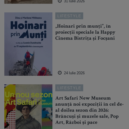
31 Iulie 2026
LIFESTYLE
„Hoinari prin munți”, în
proiecții speciale la Happy
Cinema Bistrița și Focșani
24 Iulie 2026
LIFESTYLE
Art Safari New Museum
anunță noi expoziții în cel de-
al doilea sezon din 2026:
Brâncuși și muzele sale, Pop
Art, Război și pace