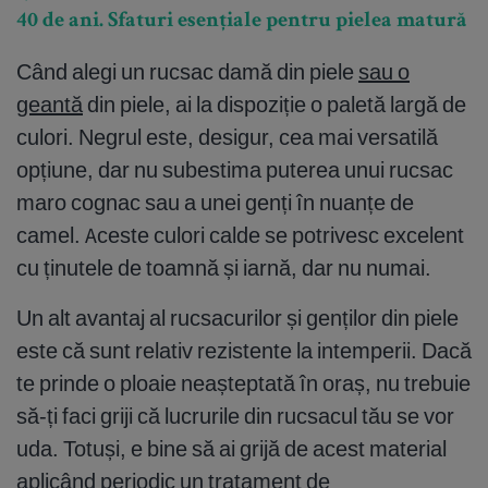
40 de ani. Sfaturi esențiale pentru pielea matură
Când alegi un rucsac damă din piele
sau o
geantă
din piele, ai la dispoziție o paletă largă de
culori. Negrul este, desigur, cea mai versatilă
opțiune, dar nu subestima puterea unui rucsac
maro cognac sau a unei genți în nuanțe de
camel. Aceste culori calde se potrivesc excelent
cu ținutele de toamnă și iarnă, dar nu numai.
Un alt avantaj al rucsacurilor și genților din piele
este că sunt relativ rezistente la intemperii. Dacă
te prinde o ploaie neașteptată în oraș, nu trebuie
să-ți faci griji că lucrurile din rucsacul tău se vor
uda. Totuși, e bine să ai grijă de acest material
aplicând periodic un tratament de