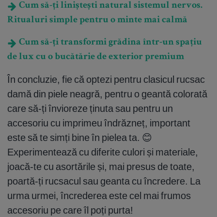
Cum să-ți liniștești natural sistemul nervos.
Ritualuri simple pentru o minte mai calmă
Cum să-ți transformi grădina într-un spațiu
de lux cu o bucătărie de exterior premium
În concluzie, fie că optezi pentru clasicul rucsac
damă din piele neagră, pentru o geantă colorată
care să-ți învioreze ținuta sau pentru un
accesoriu cu imprimeu îndrăzneț, important
este să te simți bine în pielea ta. 😊
Experimentează cu diferite culori și materiale,
joacă-te cu asortările și, mai presus de toate,
poartă-ți rucsacul sau geanta cu încredere. La
urma urmei, încrederea este cel mai frumos
accesoriu pe care îl poți purta!