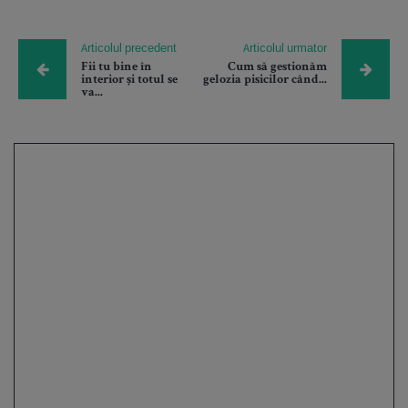
Articolul precedent
Articolul urmator
Fii tu bine în
Cum să gestionăm
interior și totul se
gelozia pisicilor când...
va...