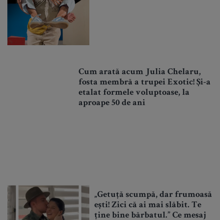
Cum arată acum Julia Chelaru,
fosta membră a trupei Exotic! Și-a
etalat formele voluptoase, la
aproape 50 de ani
„Getuță scumpă, dar frumoasă
ești! Zici că ai mai slăbit. Te
ține bine bărbatul.” Ce mesaj