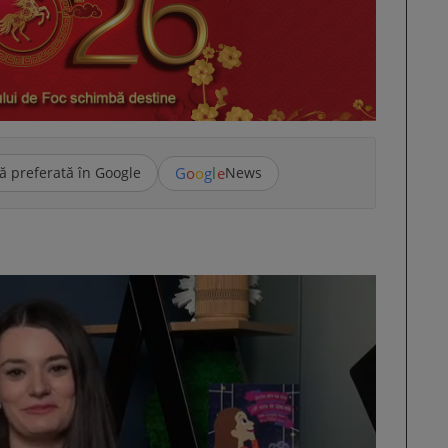
G
o
o
g
l
e
ă preferată în Google
News