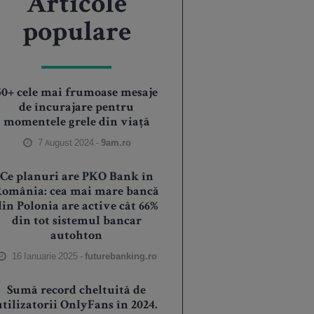
Articole
populare
50+ cele mai frumoase mesaje
de încurajare pentru
momentele grele din viață
7 August 2024 -
9am.ro
Ce planuri are PKO Bank în
România: cea mai mare bancă
din Polonia are active cât 66%
din tot sistemul bancar
autohton
16 Ianuarie 2025 -
futurebanking.ro
Sumă record cheltuită de
utilizatorii OnlyFans în 2024.