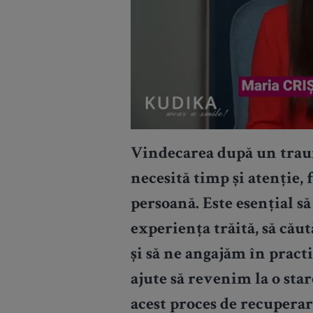
Vindecarea după un traum
necesită timp și atenție,
persoană. Este esențial s
experiența trăită, să cău
și să ne angajăm în practi
ajute să revenim la o star
acest proces de recuperar