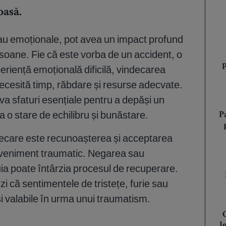
oasă.
sau emoționale, pot avea un impact profund
ersoane. Fie că este vorba de un accident, o
eriență emoțională dificilă, vindecarea
ecesită timp, răbdare și resurse adecvate.
va sfaturi esențiale pentru a depăși un
a o stare de echilibru și bunăstare.
P
decare este recunoașterea și acceptarea
n eveniment traumatic. Negarea sau
ia poate întârzia procesul de recuperare.
i că sentimentele de tristețe, furie sau
și valabile în urma unui traumatism.
l