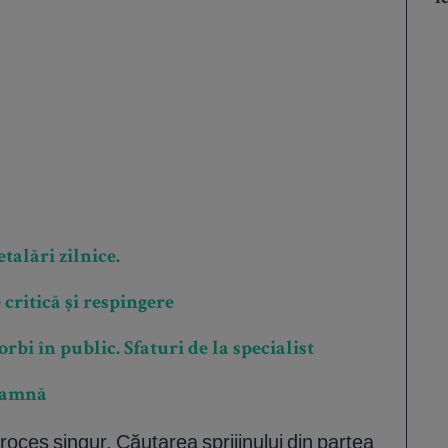
talări zilnice.
 critică și respingere
bi în public. Sfaturi de la specialist
toamnă
proces singur. Căutarea sprijinului din partea