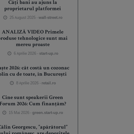
Câți bani au ajuns la
proprietarul platformei
25 August 2025 -
wall-street.ro
ANALIZĂ VIDEO Primele
produse tehnologice sunt mai
mereu proaste
6 Aprilie 2026 -
start-up.ro
aște 2026: cât costă un cozonac
plin cu de toate, în București
8 Aprilie 2026 -
retail.ro
Cine sunt speakerii Green
Forum 2026: Cum finanțăm?
15 Mai 2026 -
green.start-up.ro
Călin Georgescu, ”apărătorul”
eului românesc, are depozitele