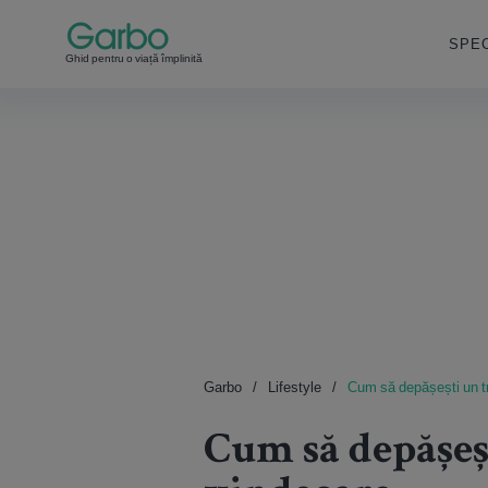
SPEC
Ghid pentru o viață împlinită
Garbo
Lifestyle
Cum să depășești un t
Cum să depășeș