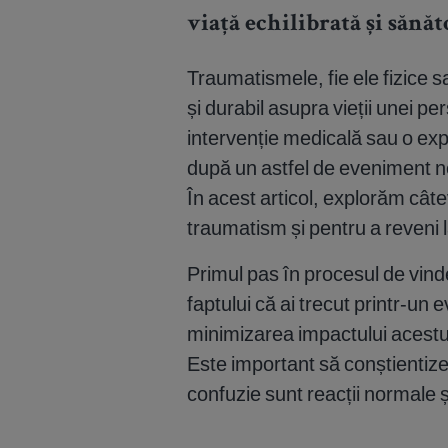
viață echilibrată și sănăt
Traumatismele, fie ele fizice 
și durabil asupra vieții unei p
intervenție medicală sau o exp
după un astfel de eveniment n
În acest articol, explorăm câte
traumatism și pentru a reveni l
Primul pas în procesul de vin
faptului că ai trecut printr-u
minimizarea impactului acestu
Este important să conștientizez
confuzie sunt reacții normale 