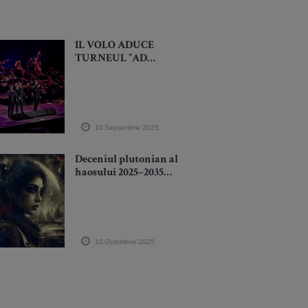
IL VOLO ADUCE
TURNEUL ”AD
ASTRA” LA ORADEA
– 23 NOIEMBRIE 2025
10 Septembrie 2025
Deceniul plutonian al
haosului 2025–2035
începe acum: Pluto
ieșit din limite
schimbă ireversibil
destinul omenirii
10 Octombrie 2025