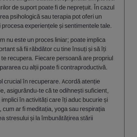
urilor de suport poate fi de neprețuit. În cazul
rea psihologică sau terapia pot oferi un
i procesa experiențele și sentimentele tale.
 nu este un proces liniar; poate implica
tant să fii răbdător cu tine însuți și să îți
 te recupera. Fiecare persoană are propriul
ararea cu alții poate fi contraproductivă.
ol crucial în recuperare. Acordă atenție
le, asigurându-te că te odihnești suficient,
mplici în activități care îți aduc bucurie și
, cum ar fi meditația, yoga sau respirația
a stresului și la îmbunătățirea stării