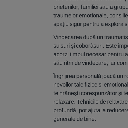
prietenilor, familiei sau a grup
traumelor emoționale, consilie
spațiu sigur pentru a explora ș
Vindecarea după un traumatism
suișuri și coborâșuri. Este impor
acorzi timpul necesar pentru a
său ritm de vindecare, iar comp
Îngrijirea personală joacă un r
nevoilor tale fizice și emoționa
te hrănești corespunzător și te i
relaxare. Tehnicile de relaxare
profundă, pot ajuta la reducere
generale de bine.