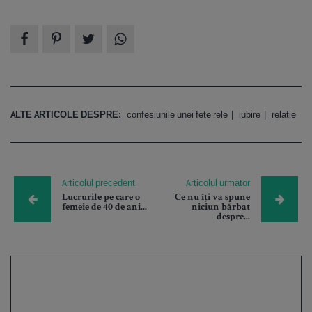
ALTE ARTICOLE DESPRE:
confesiunile unei fete rele
iubire
relatie
Articolul precedent
Articolul urmator
Lucrurile pe care o
Ce nu îți va spune
femeie de 40 de ani...
niciun bărbat
despre...