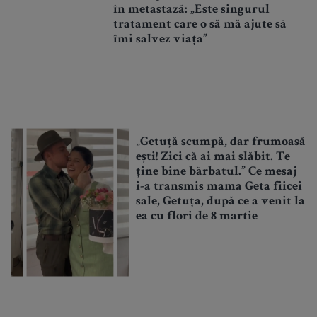
în metastază: „Este singurul
tratament care o să mă ajute să
îmi salvez viața”
„Getuță scumpă, dar frumoasă
ești! Zici că ai mai slăbit. Te
ține bine bărbatul.” Ce mesaj
i-a transmis mama Geta fiicei
sale, Getuța, după ce a venit la
ea cu flori de 8 martie