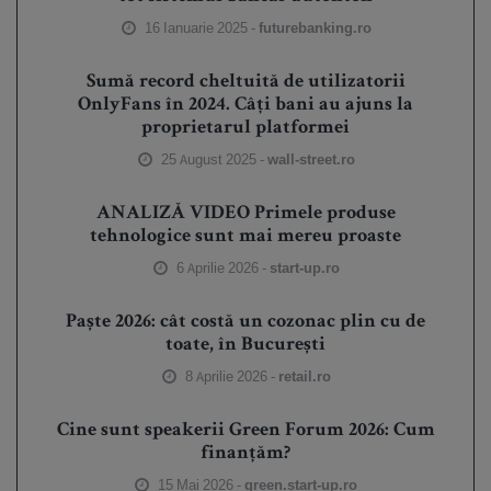
16 Ianuarie 2025 -
futurebanking.ro
Sumă record cheltuită de utilizatorii
OnlyFans în 2024. Câți bani au ajuns la
proprietarul platformei
25 August 2025 -
wall-street.ro
ANALIZĂ VIDEO Primele produse
tehnologice sunt mai mereu proaste
6 Aprilie 2026 -
start-up.ro
Paște 2026: cât costă un cozonac plin cu de
toate, în București
8 Aprilie 2026 -
retail.ro
Cine sunt speakerii Green Forum 2026: Cum
finanțăm?
15 Mai 2026 -
green.start-up.ro