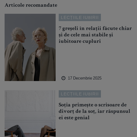
Articole recomandate
LECȚIILE IUBIRII
7 greșeli în relații făcute chiar
și de cele mai stabile și
iubitoare cupluri
17 Decembrie 2025
LECȚIILE IUBIRII
Soția primește o scrisoare de
divorț de la soț, iar răspunsul
ei este genial