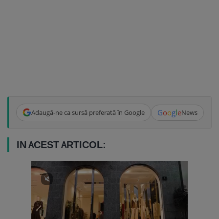
G
o
o
g
l
e
Adaugă-ne ca sursă preferată în Google
News
IN ACEST ARTICOL: