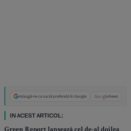
G
o
o
g
l
e
Adaugă-ne ca sursă preferată în Google
News
IN ACEST ARTICOL:
Green Report lansează cel de-al doilea