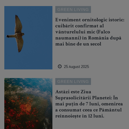
GREEN LIVING
Eveniment ornitologic istoric:
cuibărit confirmat al
vânturelului mic (Falco
naumanni) în România după
mai bine de un secol
25 August 2025
GREEN LIVING
Astăzi este Ziua
Suprasolicitării Planetei: În
mai puțin de 7 luni, omenirea
a consumat ceea ce Pământul
reînnoiește în 12 luni.