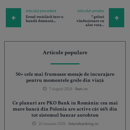
Articolul precedent
Articolul urmator
Eroul reciclării într-o
7 geluri
bandă desenată...
vindecătoare cu
aloe vera...
Articole populare
50+ cele mai frumoase mesaje de încurajare
pentru momentele grele din viață
7 August 2024 -
9am.ro
Ce planuri are PKO Bank în România: cea mai
mare bancă din Polonia are active cât 66% din
tot sistemul bancar autohton
16 Ianuarie 2025 -
futurebanking.ro