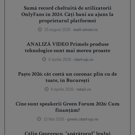
Sumă record cheltuită de utilizatorii
OnlyFans în 2024. Câți bani au ajuns la
proprietarul platformei
25 August 2025 -
wall-street.ro
ANALIZĂ VIDEO Primele produse
tehnologice sunt mai mereu proaste
6 Aprilie 2026 -
start-up.ro
Paște 2026: cât costă un cozonac plin cu de
toate, în București
8 Aprilie 2026 -
retail.ro
Cine sunt speakerii Green Forum 2026: Cum
finanțăm?
15 Mai 2026 -
green.start-up.ro
Călin Georgescu, ”apărătorul” leului