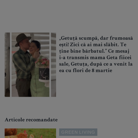
„Getuță scumpă, dar frumoasă
ești! Zici că ai mai slăbit. Te
ține bine bărbatul.” Ce mesaj
i-a transmis mama Geta fiicei
sale, Getuța, după ce a venit la
ea cu flori de 8 martie
Articole recomandate
GREEN LIVING