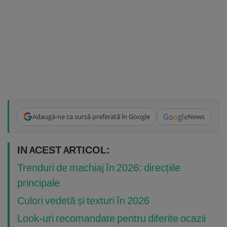
G
o
o
g
l
e
Adaugă-ne ca sursă preferată în Google
News
IN ACEST ARTICOL:
Trenduri de machiaj în 2026: direcțiile
principale
Culori vedetă și texturi în 2026
Look-uri recomandate pentru diferite ocazii