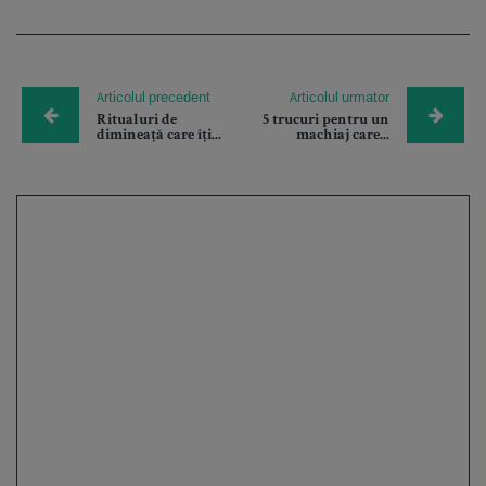
Articolul precedent
Articolul urmator
Ritualuri de
5 trucuri pentru un
dimineață care îți...
machiaj care...