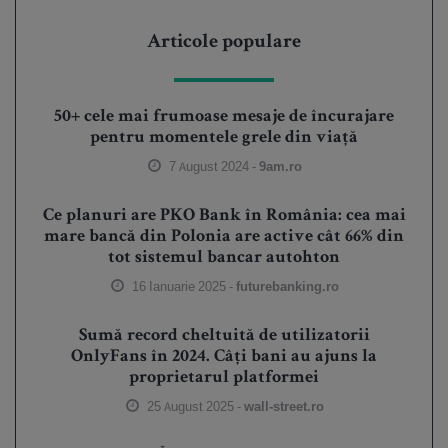
Articole populare
50+ cele mai frumoase mesaje de încurajare
pentru momentele grele din viață
7 August 2024 -
9am.ro
Ce planuri are PKO Bank în România: cea mai
mare bancă din Polonia are active cât 66% din
tot sistemul bancar autohton
16 Ianuarie 2025 -
futurebanking.ro
Sumă record cheltuită de utilizatorii
OnlyFans în 2024. Câți bani au ajuns la
proprietarul platformei
25 August 2025 -
wall-street.ro