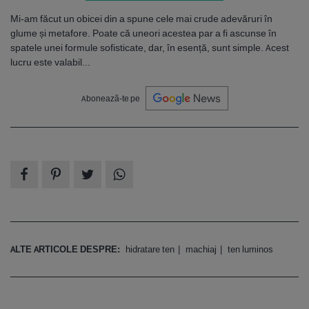
Mi-am făcut un obicei din a spune cele mai crude adevăruri în
glume și metafore. Poate că uneori acestea par a fi ascunse în
spatele unei formule sofisticate, dar, în esență, sunt simple. Acest
lucru este valabil...
Abonează-te pe
ALTE ARTICOLE DESPRE:
hidratare ten
machiaj
ten luminos