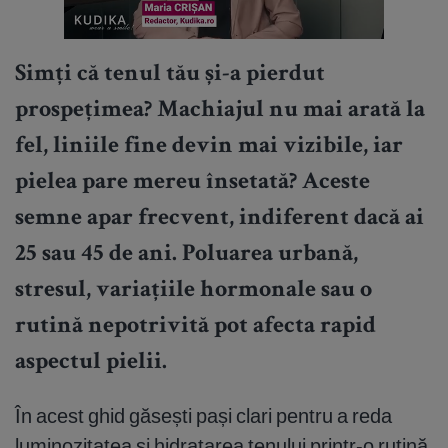
Simți că tenul tău și-a pierdut
prospețimea? Machiajul nu mai arată la
fel, liniile fine devin mai vizibile, iar
pielea pare mereu însetată? Aceste
semne apar frecvent, indiferent dacă ai
25 sau 45 de ani. Poluarea urbană,
stresul, variațiile hormonale sau o
rutină nepotrivită pot afecta rapid
aspectul pielii.
În acest ghid găsești pași clari pentru a reda
luminozitatea și hidratarea tenului printr-o rutină