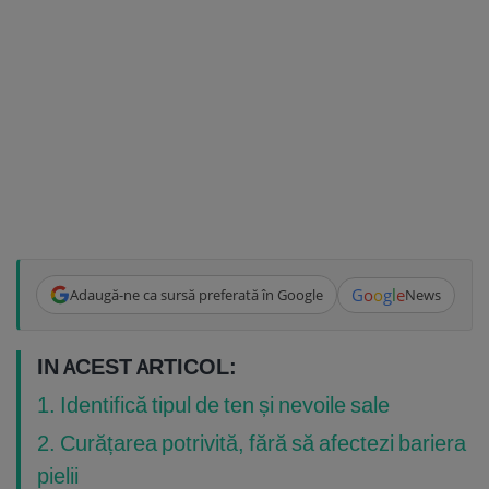
G
o
o
g
l
e
Adaugă-ne ca sursă preferată în Google
News
IN ACEST ARTICOL:
1. Identifică tipul de ten și nevoile sale
2. Curățarea potrivită, fără să afectezi bariera
pielii