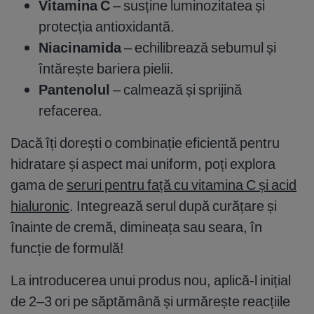
Vitamina C
– susține luminozitatea și
protecția antioxidantă.
Niacinamida
– echilibrează sebumul și
întărește bariera pielii.
Pantenolul
– calmează și sprijină
refacerea.
Dacă îți dorești o combinație eficientă pentru
hidratare și aspect mai uniform, poți explora
gama de
seruri pentru față cu vitamina C și acid
hialuronic
. Integrează serul după curățare și
înainte de cremă, dimineața sau seara, în
funcție de formulă!
La introducerea unui produs nou, aplică-l inițial
de 2–3 ori pe săptămână și urmărește reacțiile