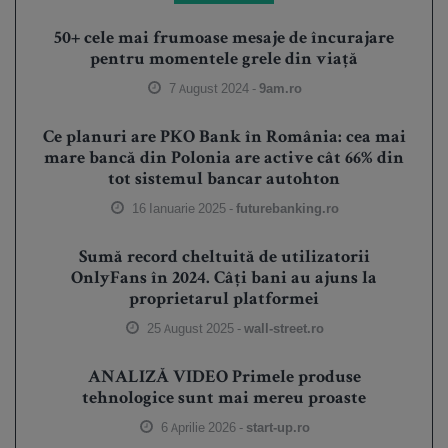
50+ cele mai frumoase mesaje de încurajare
pentru momentele grele din viață
7 August 2024 -
9am.ro
Ce planuri are PKO Bank în România: cea mai
mare bancă din Polonia are active cât 66% din
tot sistemul bancar autohton
16 Ianuarie 2025 -
futurebanking.ro
Sumă record cheltuită de utilizatorii
OnlyFans în 2024. Câți bani au ajuns la
proprietarul platformei
25 August 2025 -
wall-street.ro
ANALIZĂ VIDEO Primele produse
tehnologice sunt mai mereu proaste
6 Aprilie 2026 -
start-up.ro