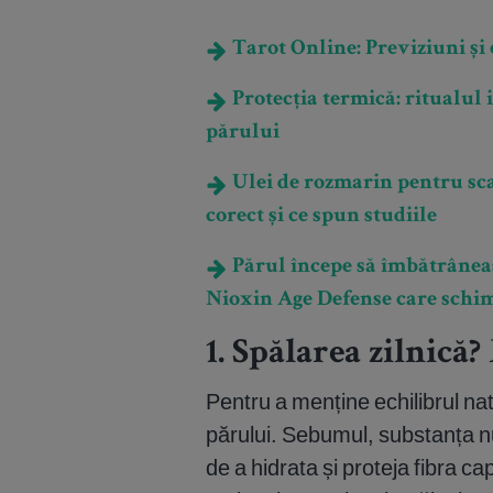
Tarot Online: Previziuni și e
Protecția termică: ritualul 
părului
Ulei de rozmarin pentru scal
corect și ce spun studiile
Părul începe să îmbătrânea
Nioxin Age Defense care schimb
1. Spălarea zilnică
Pentru a menține echilibrul natu
părului. Sebumul, substanța nut
de a hidrata și proteja fibra c