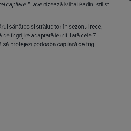
rei capilare
.”, avertizează Mihai Badin, stilist
ul sănătos și strălucitor în sezonul rece,
 de îngrijire adaptată iernii. Iată cele 7
tă să protejezi podoaba capilară de frig,