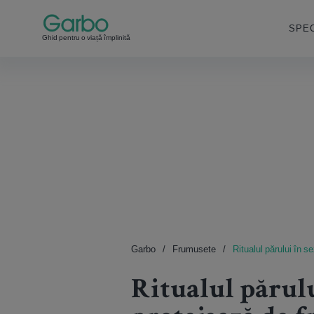
SPEC
Ghid pentru o viață împlinită
Garbo
Frumusete
Ritualul părului în s
Ritualul părului