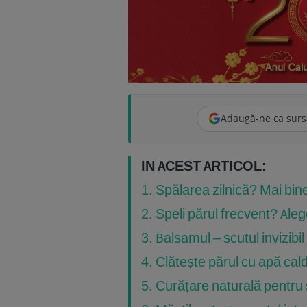
Adaugă-ne ca surs
IN ACEST ARTICOL:
1. Spălarea zilnică? Mai bin
2. Speli părul frecvent? Ale
3. Balsamul – scutul invizibil 
4. Clătește părul cu apă cal
5. Curățare naturală pentru 