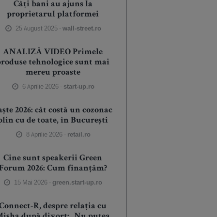
Câți bani au ajuns la
proprietarul platformei
25 August 2025 -
wall-street.ro
ANALIZĂ VIDEO Primele
produse tehnologice sunt mai
mereu proaste
6 Aprilie 2026 -
start-up.ro
aște 2026: cât costă un cozonac
plin cu de toate, în București
8 Aprilie 2026 -
retail.ro
Cine sunt speakerii Green
Forum 2026: Cum finanțăm?
15 Mai 2026 -
green.start-up.ro
Connect-R, despre relația cu
isha după divorț: „Nu putea