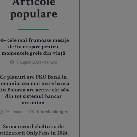
Articole
populare
50+ cele mai frumoase mesaje
de încurajare pentru
momentele grele din viață
7 August 2024 -
9am.ro
Ce planuri are PKO Bank în
România: cea mai mare bancă
din Polonia are active cât 66%
din tot sistemul bancar
autohton
16 Ianuarie 2025 -
futurebanking.ro
Sumă record cheltuită de
utilizatorii OnlyFans în 2024.