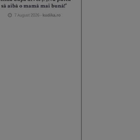
să aibă o mamă mai bună!”
7 August 2026 -
kudika.ro