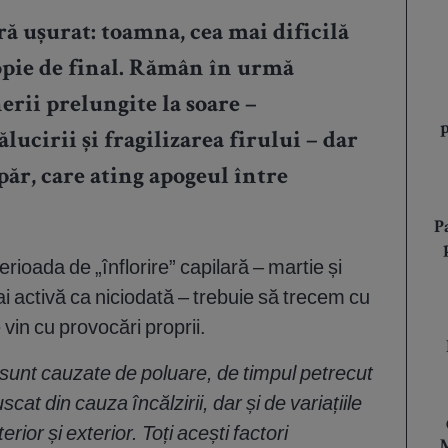
iră ușurat: toamna, cea mai dificilă
ropie de final. Rămân în urmă
erii prelungite la soare –
lucirii și fragilizarea firului – dar
păr, care ating apogeul între
P
erioada de „înflorire” capilară – martie și
i activă ca niciodată – trebuie să trecem cu
e vin cu provocări proprii.
ii sunt cauzate de poluare, de timpul petrecut
uscat din cauza încălzirii, dar și de variațiile
rior și exterior. Toți acești factori
M