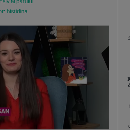
nsiv al părului
or: histidina