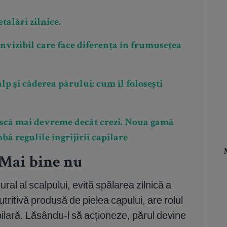
talări zilnice.
invizibil care face diferența în frumusețea
p și căderea părului: cum îl folosești
scă mai devreme decât crezi. Noua gamă
ă regulile îngrijirii capilare
? Mai bine nu
ral al scalpului, evită spălarea zilnică a
ritivă produsă de pielea capului, are rolul
apilară. Lăsându-l să acționeze, părul devine