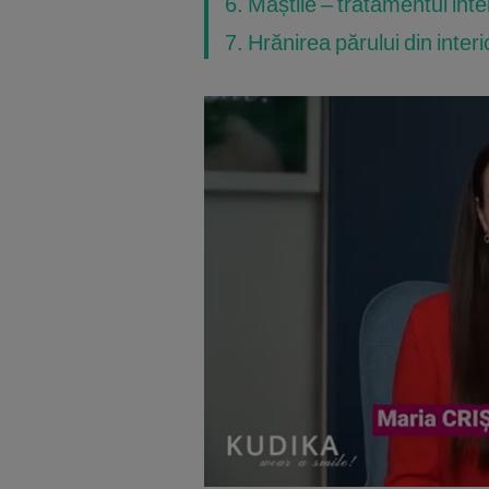
6. Măștile – tratamentul inte
7. Hrănirea părului din interi