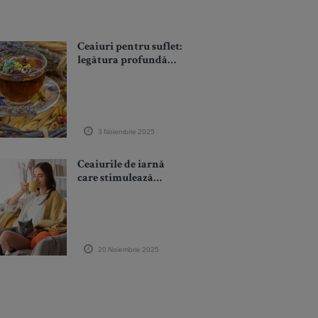
Ceaiuri pentru suflet:
legătura profundă
dintre plante și
stările emoționale
3 Noiembrie 2025
Ceaiurile de iarnă
care stimulează
colagenul natural.
Cele mai eficiente
băuturi pentru un ten
ferm și luminos
20 Noiembrie 2025