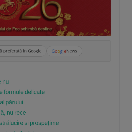
G
o
o
g
l
e
ă preferată în Google
News
e nu
ge formule delicate
al părului
dă, nu rece
strălucire și prospețime