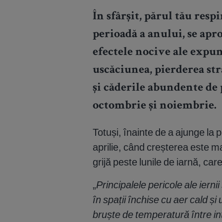
În sfârșit, părul tău resp
perioadă a anului, se ap
efectele nocive ale expun
uscăciunea, pierderea stră
și căderile abundente de 
octombrie și noiembrie.
Totuși, înainte de a ajunge la p
aprilie, când creșterea este ma
grijă peste lunile de iarnă, car
„
Principalele pericole ale iern
în spații închise cu aer cald și 
bruște de temperatură între inte