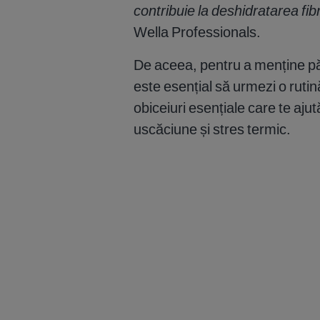
contribuie la deshidratarea fib
Wella Professionals.
De aceea, pentru a menține păr
este esențial să urmezi o rutină
obiceiuri esențiale care te aju
uscăciune și stres termic.