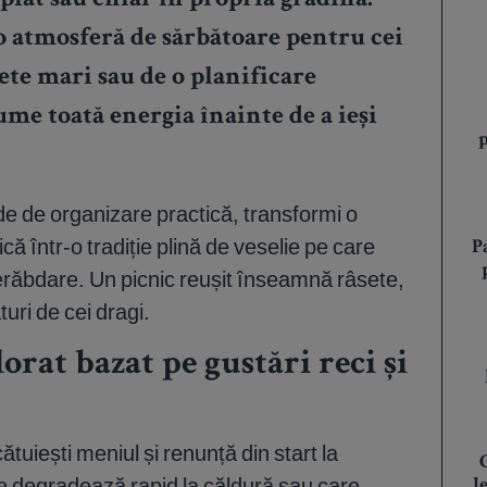
iat sau chiar în propria grădină.
 o atmosferă de sărbătoare pentru cei
ete mari sau de o planificare
ume toată energia înainte de a ieși
ide de organizare practică, transformi o
 într-o tradiție plină de veselie pe care
P
erăbdare. Un picnic reușit înseamnă râsete,
uri de cei dragi.
rat bazat pe gustări reci și
tuiești meniul și renunță din start la
e degradează rapid la căldură sau care
l