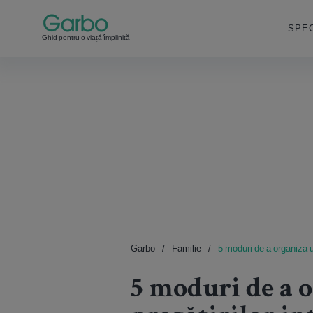
SPEC
Ghid pentru o viață împlinită
Garbo
Familie
5 moduri de a organiza un
5 moduri de a o