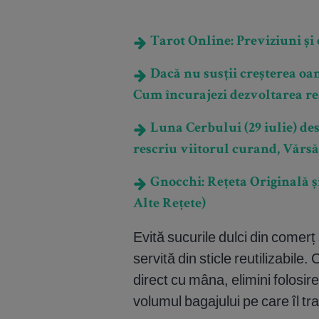
Tarot Online: Previziuni și e
Dacă nu susții creșterea oame
Cum încurajezi dezvoltarea rea
Luna Cerbului (29 iulie) desc
rescriu viitorul curand, Vărsă
Gnocchi: Rețeta Originală și
Alte Rețete)
Evită sucurile dulci din comer
servită din sticle reutilizabi
direct cu mâna, elimini folosire
volumul bagajului pe care îl tra