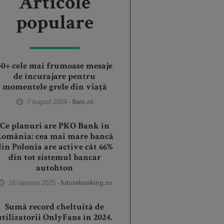
Articole
populare
50+ cele mai frumoase mesaje
de încurajare pentru
momentele grele din viață
7 August 2024 -
9am.ro
Ce planuri are PKO Bank în
România: cea mai mare bancă
din Polonia are active cât 66%
din tot sistemul bancar
autohton
16 Ianuarie 2025 -
futurebanking.ro
Sumă record cheltuită de
utilizatorii OnlyFans în 2024.