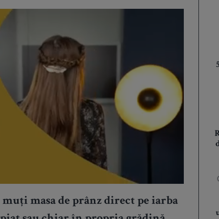
 muți masa de prânz direct pe iarba