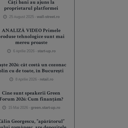
Câți bani au ajuns la
proprietarul platformei
25 August 2025 -
wall-street.ro
ANALIZĂ VIDEO Primele
produse tehnologice sunt mai
mereu proaste
6 Aprilie 2026 -
start-up.ro
aște 2026: cât costă un cozonac
plin cu de toate, în București
8 Aprilie 2026 -
retail.ro
Cine sunt speakerii Green
Forum 2026: Cum finanțăm?
15 Mai 2026 -
green.start-up.ro
Călin Georgescu, ”apărătorul”
eului românesc, are depozitele