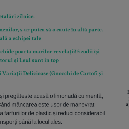
talări zilnice.
nilor, s-ar putea să o caute în altă parte.
lă a echipei tale
hide poarta marilor revelații! 5 zodii își
torul și Leul sunt în top
 Variații Delicioase (Gnocchi de Cartofi și
ț și pregătește acasă o limonadă cu mentă,
le. Când mâncarea este ușor de manevrat
a
a farfuriilor de plastic și reduci considerabil
nsporți până la locul ales.