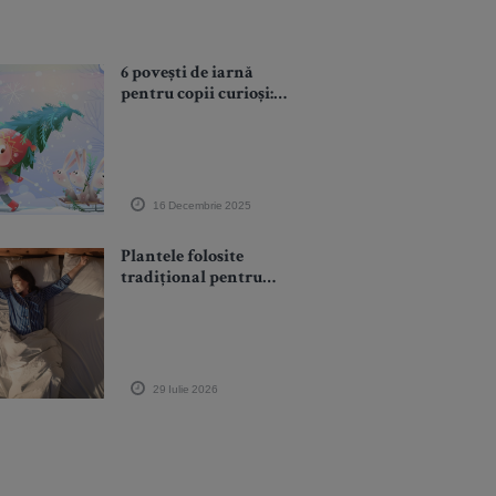
6 povești de iarnă
pentru copii curioși:
prietenii magice,
aventuri și
descoperiri
16 Decembrie 2025
Plantele folosite
tradițional pentru
liniștire înainte de
somn: beneficii
posibile și precauții
29 Iulie 2026