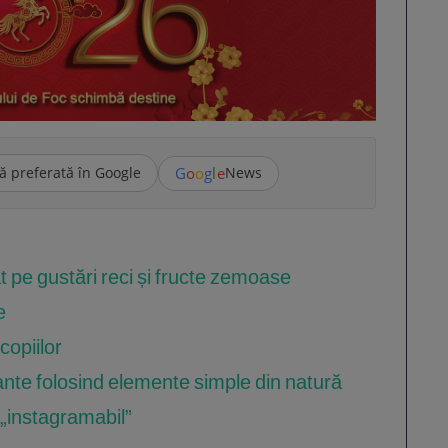
G
o
o
g
l
e
ă preferată în Google
News
 pe gustări reci și fructe zemoase
e
copiilor
ante folosind elemente simple din natură
 „instagramabil”