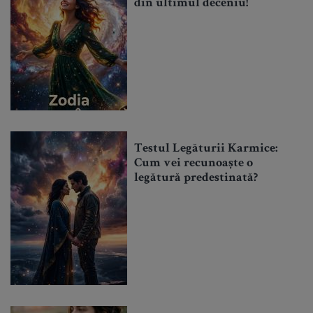
din ultimul deceniu!
Testul Legăturii Karmice:
Cum vei recunoaște o
legătură predestinată?