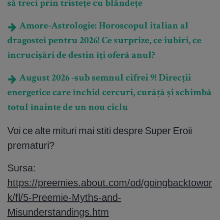
să treci prin tristețe cu blândețe
Amore-Astrologie: Horoscopul italian al
dragostei pentru 2026! Ce surprize, ce iubiri, ce
încrucișări de destin îți oferă anul?
August 2026 -sub semnul cifrei 9! Direcții
energetice care închid cercuri, curăță și schimbă
totul înainte de un nou ciclu
Voi ce alte mituri mai stiti despre Super Eroii
prematuri?
Sursa:
https://preemies.about.com/od/goingbacktowor
k/fl/5-Preemie-Myths-and-
Misunderstandings.htm