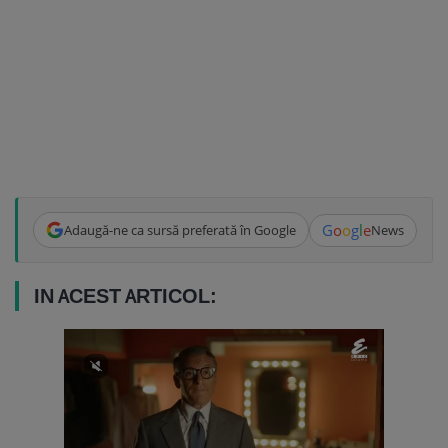
G
o
o
g
l
e
Adaugă-ne ca sursă preferată în Google
News
IN ACEST ARTICOL: