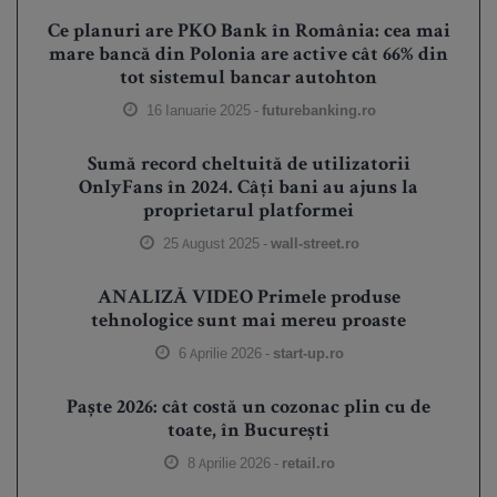
Ce planuri are PKO Bank în România: cea mai
mare bancă din Polonia are active cât 66% din
tot sistemul bancar autohton
16 Ianuarie 2025 -
futurebanking.ro
Sumă record cheltuită de utilizatorii
OnlyFans în 2024. Câți bani au ajuns la
proprietarul platformei
25 August 2025 -
wall-street.ro
ANALIZĂ VIDEO Primele produse
tehnologice sunt mai mereu proaste
6 Aprilie 2026 -
start-up.ro
Paște 2026: cât costă un cozonac plin cu de
toate, în București
8 Aprilie 2026 -
retail.ro