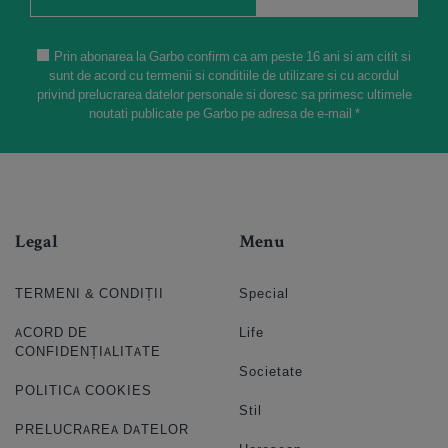
Prin abonarea la Garbo confirm ca am peste 16 ani si am citit si
sunt de acord cu termenii si conditiile de utilizare si cu acordul
privind prelucrarea datelor personale si doresc sa primesc ultimele
noutati publicate pe Garbo pe adresa de e-mail *
Legal
Menu
TERMENI & CONDIȚII
Special
ACORD DE
Life
CONFIDENȚIALITATE
Societate
POLITICA COOKIES
Stil
PRELUCRAREA DATELOR