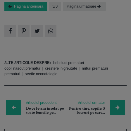
Pagina anterioară
3/3
Pagina următoare
ALTE ARTICOLE DESPRE:
bebelusi prematuri
copil nascut prematur
crestere in greutate
mituri prematuri
prematuri
sectie neonatologie
Articolul precedent
Articolul urmator
De ce le-am inselat pe
Pentru tine, copile: 5
toate femeile pe...
lucruri pe care...