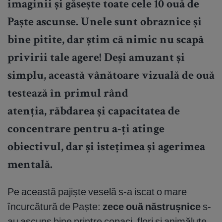
imaginii și găsește toate cele 10 ouă de
Paște ascunse. Unele sunt obraznice și
bine pitite, dar știm că nimic nu scapă
privirii tale agere! Deși amuzant și
simplu, această vânătoare vizuală de ouă
testează în primul rând
atenția, răbdarea și capacitatea de
concentrare pentru a-ți atinge
obiectivul, dar și istețimea și agerimea
mentală.
Pe această pajiște veselă s-a iscat o mare
încurcătură de Paște:
zece ouă năstrușnice
s-
au ascuns bine printre copaci, flori și animăluțe