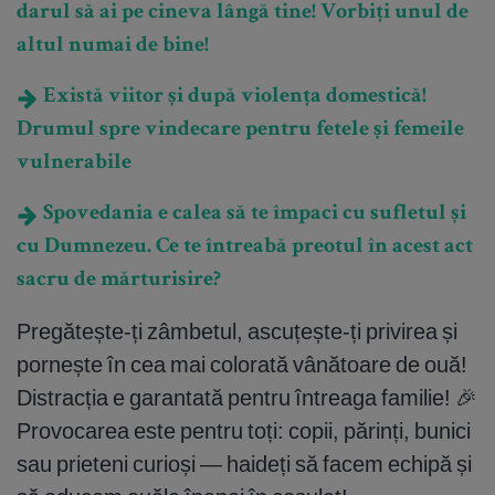
darul să ai pe cineva lângă tine! Vorbiți unul de
altul numai de bine!
Există viitor și după violența domestică!
Drumul spre vindecare pentru fetele și femeile
vulnerabile
Spovedania e calea să te împaci cu sufletul și
cu Dumnezeu. Ce te întreabă preotul în acest act
sacru de mărturisire?
Pregătește-ți zâmbetul, ascuțește-ți privirea și
pornește în cea mai colorată vânătoare de ouă!
Distracția e garantată pentru întreaga familie! 🎉
Provocarea este pentru toți: copii, părinți, bunici
sau prieteni curioși — haideți să facem echipă și