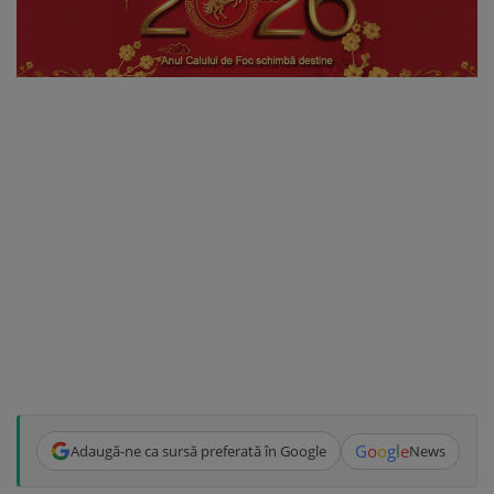
G
o
o
g
l
e
Adaugă-ne ca sursă preferată în Google
News