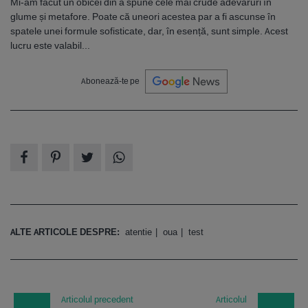
Mi-am făcut un obicei din a spune cele mai crude adevăruri în
glume și metafore. Poate că uneori acestea par a fi ascunse în
spatele unei formule sofisticate, dar, în esență, sunt simple. Acest
lucru este valabil...
Abonează-te pe
ALTE ARTICOLE DESPRE:
atentie
oua
test
Articolul precedent
Articolul