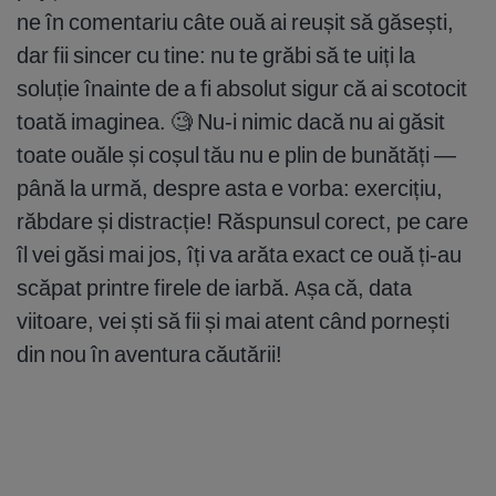
ne în comentariu câte ouă ai reușit să găsești,
dar fii sincer cu tine: nu te grăbi să te uiți la
soluție înainte de a fi absolut sigur că ai scotocit
toată imaginea. 🧐 Nu-i nimic dacă nu ai găsit
toate ouăle și coșul tău nu e plin de bunătăți —
până la urmă, despre asta e vorba: exercițiu,
răbdare și distracție! Răspunsul corect, pe care
îl vei găsi mai jos, îți va arăta exact ce ouă ți-au
scăpat printre firele de iarbă. Așa că, data
viitoare, vei ști să fii și mai atent când pornești
din nou în aventura căutării!