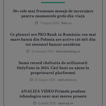
50+ cele mai frumoase mesaje de încurajare
pentru momentele grele din viață
7 August 2024 -
9am.ro
Ce planuri are PKO Bank în România: cea mai
mare bancă din Polonia are active cât 66% din
tot sistemul bancar autohton
16 Ianuarie 2025 -
futurebanking.ro
Sumă record cheltuită de utilizatorii
OnlyFans în 2024. Câți bani au ajuns la
proprietarul platformei
25 August 2025 -
wall-street.ro
ANALIZĂ VIDEO Primele produse
tehnologice sunt mai mereu proaste
6 Aprilie 2026 -
start-up.ro