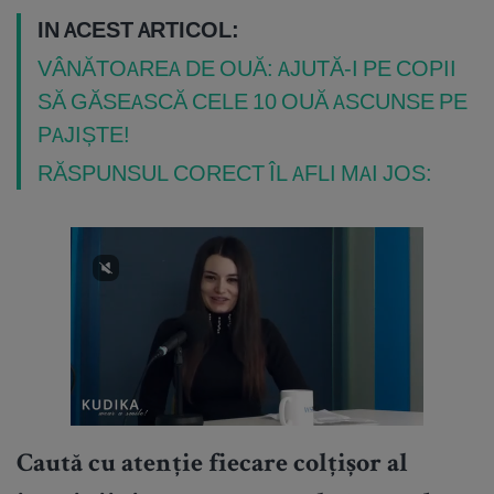
IN ACEST ARTICOL:
VÂNĂTOAREA DE OUĂ: AJUTĂ-I PE COPII
SĂ GĂSEASCĂ CELE 10 OUĂ ASCUNSE PE
PAJIȘTE!
RĂSPUNSUL CORECT ÎL AFLI MAI JOS:
Caută cu atenție fiecare colțișor al