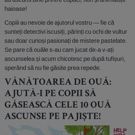
haioase!
Copiii au nevoie de ajutorul vostru — fie că
sunteți detectivi iscusiți, părinți cu ochi de vultur
sau doar curioși pasionați de mistere pastelate.
Se pare că ouăle s-au cam jucat de-a v-ați
ascunselea și acum chicotesc pe după tufișuri,
sperând să nu fie găsite prea repede.
VÂNĂTOAREA DE OUĂ:
AJUTĂ-I PE COPII SĂ
GĂSEASCĂ CELE 10 OUĂ
ASCUNSE PE PAJIȘTE!