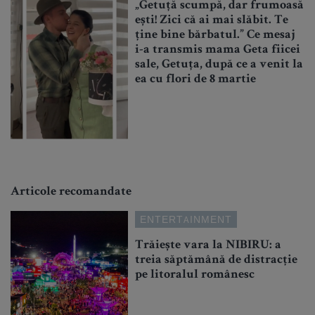
„Getuță scumpă, dar frumoasă
ești! Zici că ai mai slăbit. Te
ține bine bărbatul.” Ce mesaj
i-a transmis mama Geta fiicei
sale, Getuța, după ce a venit la
ea cu flori de 8 martie
Articole recomandate
ENTERTAINMENT
Trăiește vara la NIBIRU: a
treia săptămână de distracție
pe litoralul românesc