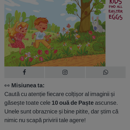
👀
Misiunea ta:
Caută cu atenție fiecare colțișor al imaginii și
găsește toate cele
10 ouă de Paște
ascunse.
Unele sunt obraznice și bine pitite, dar știm că
nimic nu scapă privirii tale agere!