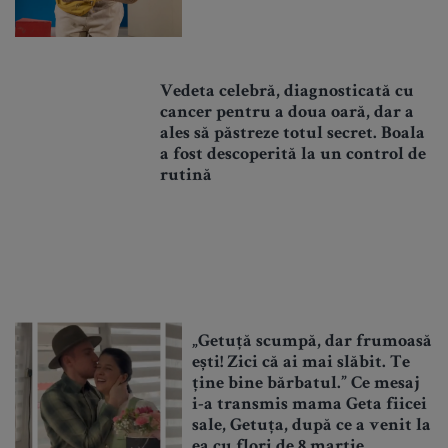
Vedeta celebră, diagnosticată cu
cancer pentru a doua oară, dar a
ales să păstreze totul secret. Boala
a fost descoperită la un control de
rutină
„Getuță scumpă, dar frumoasă
ești! Zici că ai mai slăbit. Te
ține bine bărbatul.” Ce mesaj
i-a transmis mama Geta fiicei
sale, Getuța, după ce a venit la
ea cu flori de 8 martie