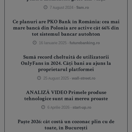
7 August 2024 -
9am.ro
Ce planuri are PKO Bank în România: cea mai
mare bancă din Polonia are active cât 66% din
tot sistemul bancar autohton
16 Ianuarie 2025 -
futurebanking.ro
Sumă record cheltuită de utilizatorii
OnlyFans în 2024. Câți bani au ajuns la
proprietarul platformei
25 August 2025 -
wall-street.ro
ANALIZĂ VIDEO Primele produse
tehnologice sunt mai mereu proaste
6 Aprilie 2026 -
start-up.ro
Paște 2026: cât costă un cozonac plin cu de
toate, în București