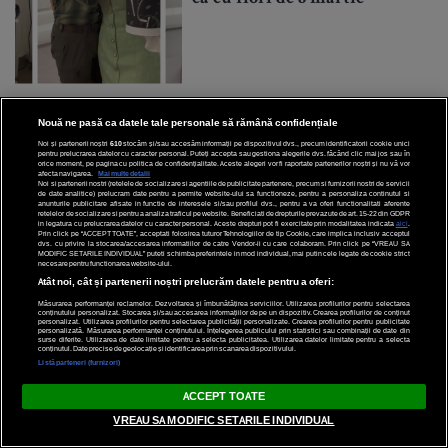
Nouă ne pasă ca datele tale personale să rămână confidențiale
Noi și partenerii noștri
610
stocăm și/sau accesăm informații pe dispozitivul dvs., precum identificatorii cookie unici
pentru prelucrarea datelor cu caracter personal. Puteți accepta sau gestiona alegerile dvs. făcând clic mai jos sau în
Articole recomandate
orice moment, pe pagina cu politica de confidențialitate. Aceste alegeri vor fi raportate partenerilor noștri și nu vă vor
afecta navigarea.
Mai multe detalii
Noi si partenerii nostri (retelele de socializare si agentiile de publicitate partenere, precum si furnizorii nostri de servicii
de date analitice) prelucram date pentru a permite website-ului sa functioneze, pentru a personaliza continutul si
ENTERTAINMENT
anunturile publicitare afisate in functie de interesele si/sau profilul dvs., pentru a va oferi functionalitati aferente
retelelor de socializare si pentru a analiza traficul pe website. Beneficiati de drepturile prevazute de art. 15-22 din GDPR
in legatura cu prelucrarea datelor cu caracter personal. Aceste drepturi pot fi exercitate prin modalitatea indicata
aici
.
Trăiește vara la NIBIRU: a
Prin click pe “ACCEPT TOATE”, acceptati folosirea tuturor Tehnologiilor de tip Cookie, care implica inclusiv acceptul
dvs. cu privire la stocarea/accesarea informatiilor de catre Vendor-ii cu care colaboram. Prin click pe “VREAU SA
treia săptămână de distracție
MODIFIC SETARILE INDIVIDUAL” puteti schimba preferintele in mod individual, mai putin cele legate de cookie strict
necesare pentru functionarea website-ului.
pe litoralul românesc
Atât noi, cât și partenerii noștri prelucrăm datele pentru a oferi:
Măsurarea performanței reclamelor. Dezvoltarea și îmbunătățirea serviciilor. Utilizarea profilurilor pentru selectarea
conținutului personalizat. Stocarea și/sau accesarea informațiilor de pe un dispozitiv. Crearea profilurilor de conținut
personalizat. Utilizarea profilurilor pentru selectarea publicității personalizate. Crearea profilurilor pentru publicitate
personalizată. Măsurarea performanței conținutului. Înțelegerea publicului prin statistici sau combinații de date din
surse diferite. Utilizarea de date limitate pentru a selecta publicitatea. Utilizarea datelor limitate pentru a selecta
conținutul. Date precise de geolocație și identificarea prin scanarea dispozitivului.
Listă parteneri (furnizori)
29 Iulie 2026
ACCEPT TOATE
VREAU SA MODIFIC SETARILE INDIVIDUAL