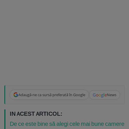
G
o
o
g
l
e
Adaugă-ne ca sursă preferată în Google
News
IN ACEST ARTICOL:
De ce este bine să alegi cele mai bune camere