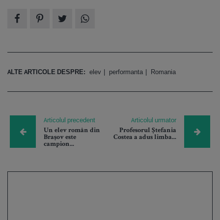
ALTE ARTICOLE DESPRE:
elev
performanta
Romania
Articolul precedent
Articolul urmator
Un elev român din
Profesorul Ștefania
Brașov este
Costea a adus limba...
campion...