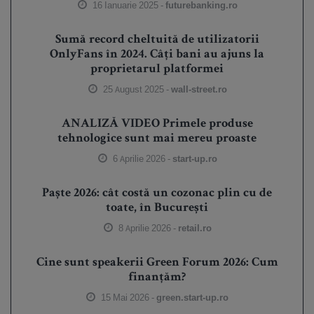
16 Ianuarie 2025 -
futurebanking.ro
Sumă record cheltuită de utilizatorii
OnlyFans în 2024. Câți bani au ajuns la
proprietarul platformei
25 August 2025 -
wall-street.ro
ANALIZĂ VIDEO Primele produse
tehnologice sunt mai mereu proaste
6 Aprilie 2026 -
start-up.ro
Paște 2026: cât costă un cozonac plin cu de
toate, în București
8 Aprilie 2026 -
retail.ro
Cine sunt speakerii Green Forum 2026: Cum
finanțăm?
15 Mai 2026 -
green.start-up.ro