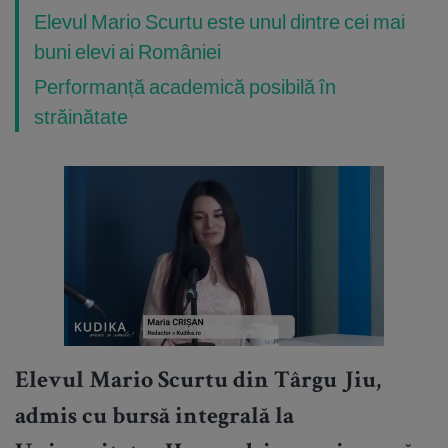
Elevul Mario Scurtu este unul dintre cei mai
buni elevi ai României
Performanță academică posibilă în
străinătate
Elevul Mario Scurtu din Târgu Jiu,
admis cu bursă integrală la