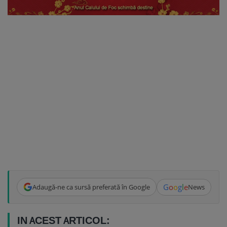
G
o
o
g
l
e
Adaugă-ne ca sursă preferată în Google
News
IN ACEST ARTICOL: