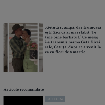
„Getuță scumpă, dar frumoasă
ești! Zici că ai mai slăbit. Te
ține bine bărbatul.” Ce mesaj
i-a transmis mama Geta fiicei
sale, Getuța, după ce a venit la
ea cu flori de 8 martie
Articole recomandate
CULTURA