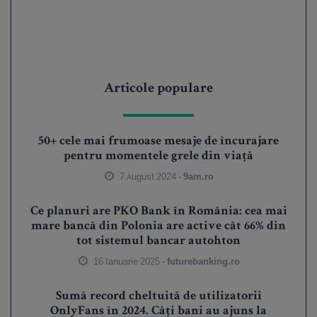
Articole populare
50+ cele mai frumoase mesaje de încurajare
pentru momentele grele din viață
7 August 2024 -
9am.ro
Ce planuri are PKO Bank în România: cea mai
mare bancă din Polonia are active cât 66% din
tot sistemul bancar autohton
16 Ianuarie 2025 -
futurebanking.ro
Sumă record cheltuită de utilizatorii
OnlyFans în 2024. Câți bani au ajuns la