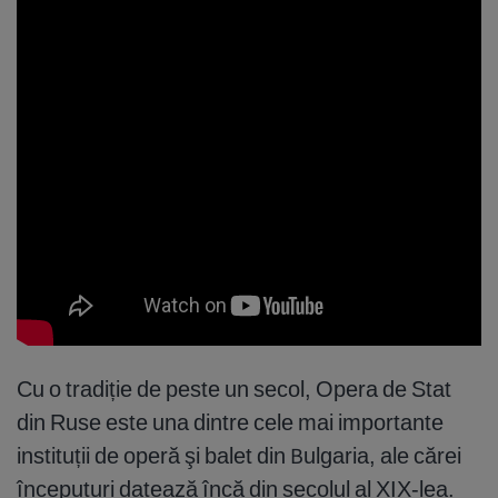
Cu o tradiție de peste un secol, Opera de Stat
din Ruse este una dintre cele mai importante
instituții de operă şi balet din Bulgaria, ale cărei
începuturi datează încă din secolul al XIX-lea.