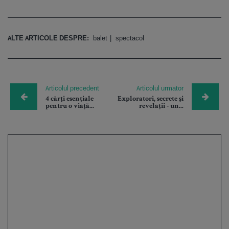
ALTE ARTICOLE DESPRE:
balet
spectacol
Articolul precedent
Articolul urmator
4 cărți esențiale
Exploratori, secrete și
pentru o viață...
revelații - un...