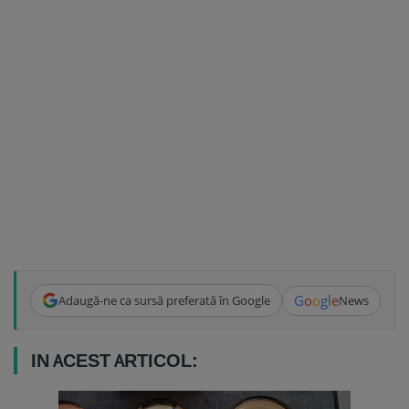
G
o
o
g
l
e
Adaugă-ne ca sursă preferată în Google
News
IN ACEST ARTICOL: