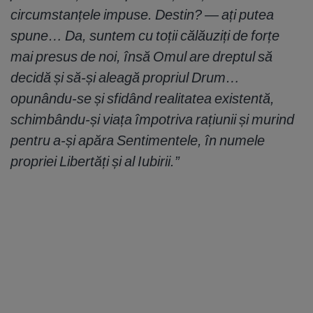
circumstanțele impuse. Destin? — ați putea
spune… Da, suntem cu toții călăuziți de forțe
mai presus de noi, însă Omul are dreptul să
decidă și să-și aleagă propriul Drum…
opunându-se și sfidând realitatea existentă,
schimbându-și viața împotriva rațiunii și murind
pentru a-și apăra Sentimentele, în numele
propriei Libertăți și al Iubirii.”