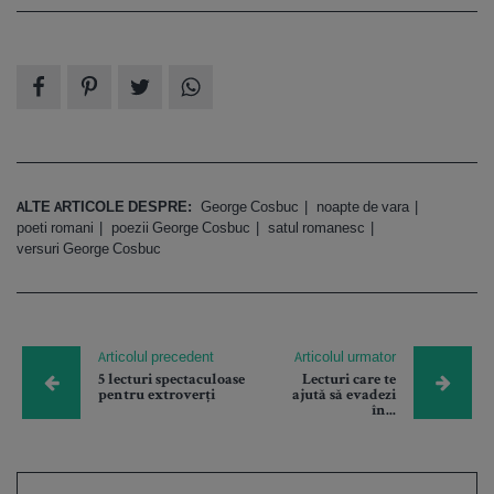
ALTE ARTICOLE DESPRE:
George Cosbuc
noapte de vara
poeti romani
poezii George Cosbuc
satul romanesc
versuri George Cosbuc
Articolul precedent
Articolul urmator
5 lecturi spectaculoase
Lecturi care te
pentru extroverți
ajută să evadezi
în...