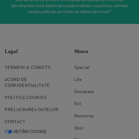
privind prelucrarea datelor personale si doresc sa primesc ultimele
noutati publicate pe Garbo pe adresa de e-mail *
Legal
Menu
TERMENI & CONDIȚII
Special
ACORD DE
Life
CONFIDENȚIALITATE
Societate
POLITICA COOKIES
Stil
PRELUCRAREA DATELOR
Horoscop
CONTACT
Quiz
SETĂRI COOKIE