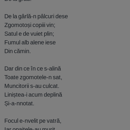
De la gârlă-n pâlcuri dese
Zgomotoși copiii vin;
Satul e de vuiet plin;
Fumul alb alene iese
Din cămin.
Dar din ce în ce s-alină
Toate zgomotele-n sat,
Muncitorii s-au culcat.
Liniștea-i acum deplină
Și-a-nnotat.
Focul e-nvelit pe vatră,
Iar opaițele-au murit,