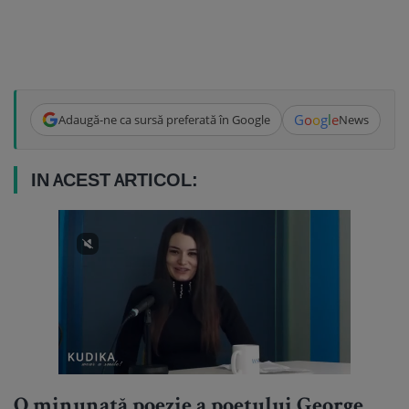
G
o
o
g
l
e
Adaugă-ne ca sursă preferată în Google
News
IN ACEST ARTICOL:
O minunată poezie a poetului George