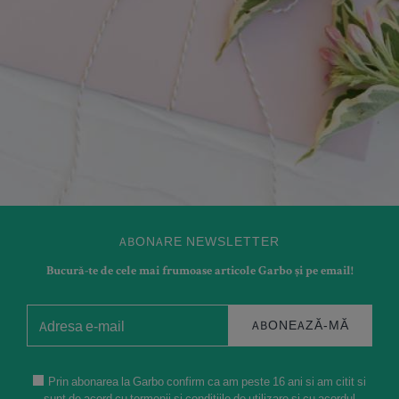
ABONARE NEWSLETTER
Bucură-te de cele mai frumoase articole Garbo și pe email!
ABONEAZĂ-MĂ
Prin abonarea la Garbo confirm ca am peste 16 ani si am citit si
sunt de acord cu termenii si conditiile de utilizare si cu acordul