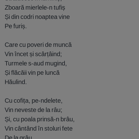
Zboară mierlele-n tufiș
Și din codri noaptea vine
Pe furiș.
Care cu poveri de muncă
Vin încet și scârțâind;
Turmele s-aud mugind,
Și flăcăii vin pe luncă
Hăulind.
Cu cofița, pe-ndelete,
Vin neveste de la râu;
Și, cu poala prinsă-n brâu,
Vin cântând în stoluri fete
De la grâu.