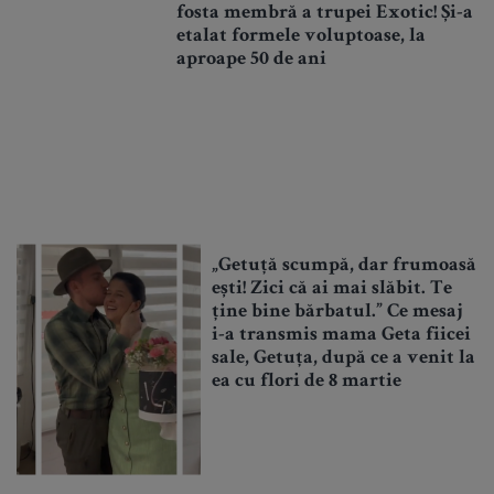
fosta membră a trupei Exotic! Și-a
etalat formele voluptoase, la
aproape 50 de ani
„Getuță scumpă, dar frumoasă
ești! Zici că ai mai slăbit. Te
ține bine bărbatul.” Ce mesaj
i-a transmis mama Geta fiicei
sale, Getuța, după ce a venit la
ea cu flori de 8 martie