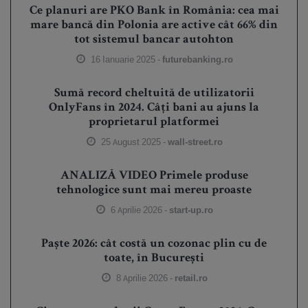
Ce planuri are PKO Bank în România: cea mai
mare bancă din Polonia are active cât 66% din
tot sistemul bancar autohton
16 Ianuarie 2025 -
futurebanking.ro
Sumă record cheltuită de utilizatorii
OnlyFans în 2024. Câți bani au ajuns la
proprietarul platformei
25 August 2025 -
wall-street.ro
ANALIZĂ VIDEO Primele produse
tehnologice sunt mai mereu proaste
6 Aprilie 2026 -
start-up.ro
Paște 2026: cât costă un cozonac plin cu de
toate, în București
8 Aprilie 2026 -
retail.ro