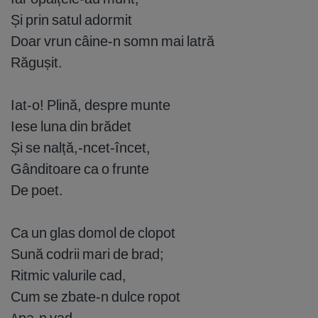
Și prin satul adormit
Doar vrun câine-n somn mai latră
Răgușit.
Iat-o! Plină, despre munte
Iese luna din brădet
Și se nalță,-ncet-încet,
Gânditoare ca o frunte
De poet.
Ca un glas domol de clopot
Sună codrii mari de brad;
Ritmic valurile cad,
Cum se zbate-n dulce ropot
Apa-n vad.