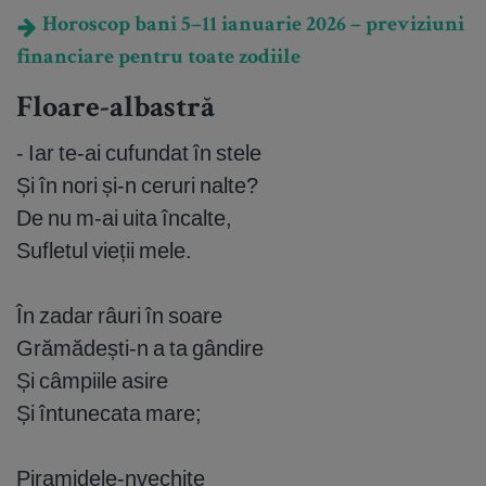
Horoscop bani 5–11 ianuarie 2026 – previziuni
financiare pentru toate zodiile
Floare-albastră
- Iar te-ai cufundat în stele
Și în nori și-n ceruri nalte?
De nu m-ai uita încalte,
Sufletul vieții mele.
În zadar râuri în soare
Grămădești-n a ta gândire
Și câmpiile asire
Și întunecata mare;
Piramidele-nvechite