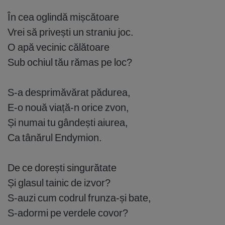
În cea oglindă mișcătoare
Vrei să privești un straniu joc.
O apă vecinic călătoare
Sub ochiul tău rămas pe loc?
S-a desprimăvărat pădurea,
E-o nouă viață-n orice zvon,
Și numai tu gândești aiurea,
Ca tânărul Endymion.
De ce dorești singurătate
Și glasul tainic de izvor?
S-auzi cum codrul frunza-și bate,
S-adormi pe verdele covor?