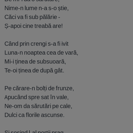
Nime-n lume n-a s-o știe,
Căci va fi sub pălărie -
Ș-apoi cine treabă are!
Când prin crengi s-a fi ivit
Luna-n noaptea cea de vară,
Mi-i ținea de subsuoară,
Te-oi ținea de după gât.
Pe cărare-n bolți de frunze,
Apucând spre sat în vale,
Ne-om da sărutări pe cale,
Dulci ca florile ascunse.
Și sosind l-al porții prag,