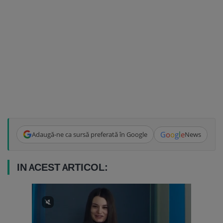
G
o
o
g
l
e
Adaugă-ne ca sursă preferată în Google
News
IN ACEST ARTICOL: