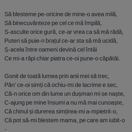
Să blesteme pe-oricine de mine-o avea milă,
Să binecuvânteze pe cel ce mă împilă,
S-asculte orice gură, ce-ar vrea ca să mă râdă,
Puteri să puie-n brațul ce-ar sta să mă ucidă,
Ș-acela între oameni devină cel întâi
Ce mi-a răpi chiar piatra ce-oi pune-o căpătâi.
Gonit de toată lumea prin anii mei să trec,
Pân' ce-oi simți că ochiu-mi de lacrime e sec,
Că-n orice om din lume un dușman mi se naște,
C-ajung pe mine însumi a nu mă mai cunoaște,
Că chinul și durerea simțirea-mi a-mpietrit-o,
Că pot să-mi blestem mama, pe care am iubit-o
-