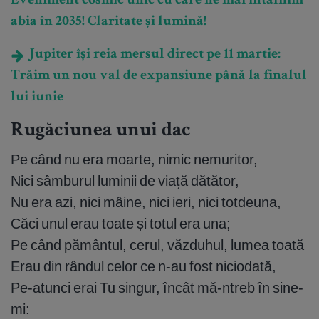
Eveniment cosmic unic cu care ne mai întâlnim
abia în 2035! Claritate și lumină!
Jupiter își reia mersul direct pe 11 martie:
Trăim un nou val de expansiune până la finalul
lui iunie
Rugăciunea unui dac
Pe când nu era moarte, nimic nemuritor,
Nici sâmburul luminii de viață dătător,
Nu era azi, nici mâine, nici ieri, nici totdeuna,
Căci unul erau toate și totul era una;
Pe când pământul, cerul, văzduhul, lumea toată
Erau din rândul celor ce n-au fost niciodată,
Pe-atunci erai Tu singur, încât mă-ntreb în sine-
mi: