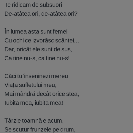
Te ridicam de subsuori
De-atâtea ori, de-atâtea ori?
În lumea asta sunt femei
Cu ochi ce izvorăsc scântei...
Dar, oricât ele sunt de sus,
Ca tine nu-s, ca tine nu-s!
Căci tu înseninezi mereu
Viața sufletului meu,
Mai mândră decât orice stea,
Iubita mea, iubita mea!
Târzie toamnă e acum,
Se scutur frunzele pe drum,