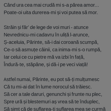
Când ura cea mai crudă mi s-a părea amor...
Poate-oi uita durerea-mi și voi putea să mor.
Străin și făr' de lege de voi muri - atunce
Nevrednicu-mi cadavru în uliță l-arunce,
Ș-aceluia, Părinte, să-i dai coroană scumpă,
Ce-o să asmuțe câinii, ca inima-mi s-o rumpă,
Iar celui ce cu pietre mă va izbi în față,
Îndură-te, stăpâne, și dă-i pe veci viață!
Astfel numai, Părinte, eu pot să-ți mulțumesc
Că tu mi-ai dat în lume norocul să trăiesc.
Să cer a tale daruri, genunchi și frunte nu plec,
Spre ură și blestemuri aș vrea să te înduplec,
Să simt că de suflarea-ți suflarea mea se curmă