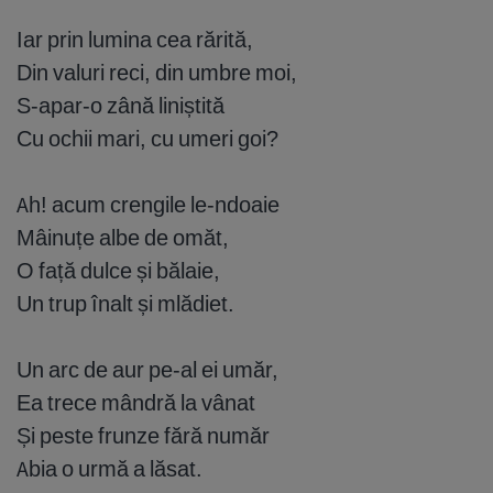
Iar prin lumina cea rărită,
Din valuri reci, din umbre moi,
S-apar-o zână liniștită
Cu ochii mari, cu umeri goi?
Ah! acum crengile le-ndoaie
Mâinuțe albe de omăt,
O față dulce și bălaie,
Un trup înalt și mlădiet.
Un arc de aur pe-al ei umăr,
Ea trece mândră la vânat
Și peste frunze fără număr
Abia o urmă a lăsat.