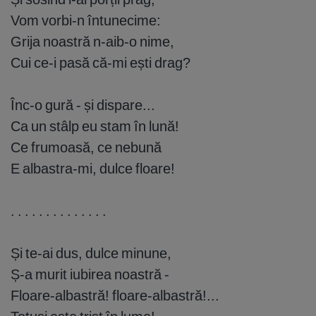
Vom vorbi-n întunecime:
Grija noastră n-aib-o nime,
Cui ce-i pasă că-mi ești drag?
Înc-o gură - și dispare...
Ca un stâlp eu stam în lună!
Ce frumoasă, ce nebună
E albastra-mi, dulce floare!
. . . . . . . . . . . . . .
Și te-ai dus, dulce minune,
Ș-a murit iubirea noastră -
Floare-albastră! floare-albastră!...