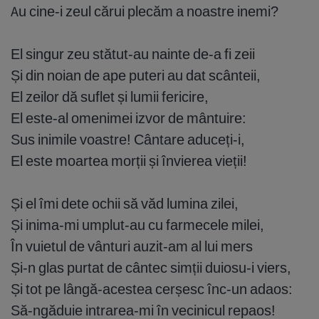
Au cine-i zeul cărui plecăm a noastre inemi?
El singur zeu stătut-au nainte de-a fi zeii
Și din noian de ape puteri au dat scânteii,
El zeilor dă suflet și lumii fericire,
El este-al omenimei izvor de mântuire:
Sus inimile voastre! Cântare aduceți-i,
El este moartea morții și învierea vieții!
Și el îmi dete ochii să văd lumina zilei,
Și inima-mi umplut-au cu farmecele milei,
În vuietul de vânturi auzit-am al lui mers
Și-n glas purtat de cântec simții duiosu-i viers,
Și tot pe lângă-acestea cerșesc înc-un adaos:
Să-ngăduie intrarea-mi în vecinicul repaos!