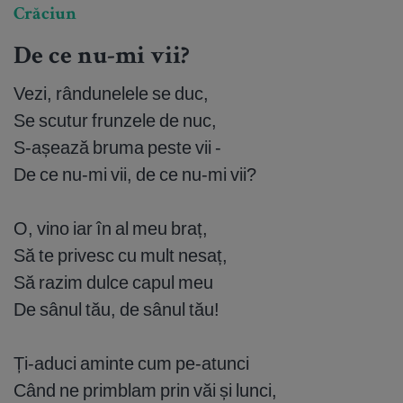
Crăciun
De ce nu-mi vii?
Vezi, rândunelele se duc,
Se scutur frunzele de nuc,
S-așează bruma peste vii -
De ce nu-mi vii, de ce nu-mi vii?
O, vino iar în al meu braț,
Să te privesc cu mult nesaț,
Să razim dulce capul meu
De sânul tău, de sânul tău!
Ți-aduci aminte cum pe-atunci
Când ne primblam prin văi și lunci,