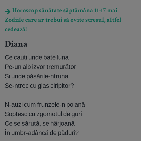
Horoscop sănătate săptămâna 11-17 mai:
Zodiile care ar trebui să evite stresul, altfel
cedează!
Diana
Ce cauți unde bate luna
Pe-un alb izvor tremurător
Și unde păsările-ntruna
Se-ntrec cu glas ciripitor?
N-auzi cum frunzele-n poiană
Șoptesc cu zgomotul de guri
Ce se sărută, se hârjoană
În umbr-adâncă de păduri?