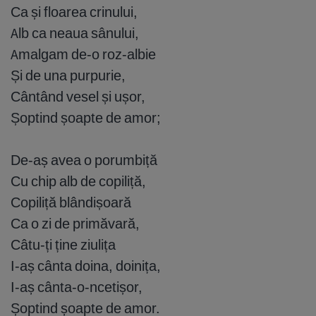
Ca și floarea crinului,
Alb ca neaua sânului,
Amalgam de-o roz-albie
Și de una purpurie,
Cântând vesel și ușor,
Șoptind șoapte de amor;
De-aș avea o porumbiță
Cu chip alb de copiliță,
Copiliță blândișoară
Ca o zi de primăvară,
Câtu-ți ține ziulița
I-aș cânta doina, doinița,
I-aș cânta-o-ncetișor,
Șoptind șoapte de amor.