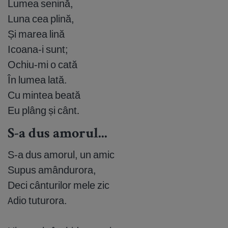
Lumea senină,
Luna cea plină,
Și marea lină
Icoana-i sunt;
Ochiu-mi o cată
În lumea lată.
Cu mintea beată
Eu plâng și cânt
.
S-a dus amorul...
S-a dus amorul, un amic
Supus amândurora,
Deci cânturilor mele zic
Adio tuturora.