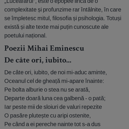
„Luceafărul”, este o epopee lirică de o
complexitate și profunzime rar întâlnite, în care
se împletesc mitul, filosofia și psihologia. Totuși
există și alte texte mai puțin cunoscute ale
poetului național.
Poezii Mihai Eminescu
De câte ori, iubito...
De câte ori, iubito, de noi mi-aduc aminte,
Oceanul cel de gheață mi-apare înainte:
Pe bolta alburie o stea nu se arată,
Departe doară luna cea galbenă - o pată;
Iar peste mii de sloiuri de valuri repezite
O pasăre plutește cu aripi ostenite,
Pe când a ei pereche nainte tot s-a dus