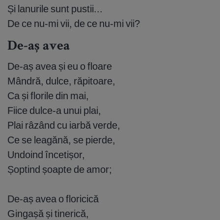
Și lanurile sunt pustii...
De ce nu-mi vii, de ce nu-mi vii?
De-aș avea
De-aș avea și eu o floare
Mândră, dulce, răpitoare,
Ca și florile din mai,
Fiice dulce-a unui plai,
Plai râzând cu iarbă verde,
Ce se leagănă, se pierde,
Undoind încetișor,
Șoptind șoapte de amor;
De-aș avea o floricică
Gingașă și tinerică,