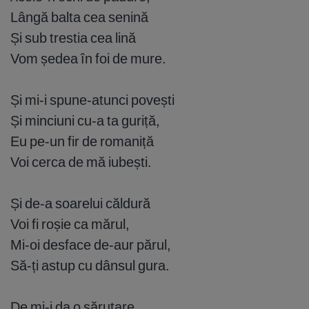
Lângă balta cea senină
Și sub trestia cea lină
Vom ședea în foi de mure.
Și mi-i spune-atunci povești
Și minciuni cu-a ta guriță,
Eu pe-un fir de romaniță
Voi cerca de mă iubești.
Și de-a soarelui căldură
Voi fi roșie ca mărul,
Mi-oi desface de-aur părul,
Să-ți astup cu dânsul gura.
De mi-i da o sărutare,