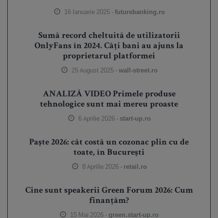
16 Ianuarie 2025 -
futurebanking.ro
Sumă record cheltuită de utilizatorii
OnlyFans în 2024. Câți bani au ajuns la
proprietarul platformei
25 August 2025 -
wall-street.ro
ANALIZĂ VIDEO Primele produse
tehnologice sunt mai mereu proaste
6 Aprilie 2026 -
start-up.ro
Paște 2026: cât costă un cozonac plin cu de
toate, în București
8 Aprilie 2026 -
retail.ro
Cine sunt speakerii Green Forum 2026: Cum
finanțăm?
15 Mai 2026 -
green.start-up.ro