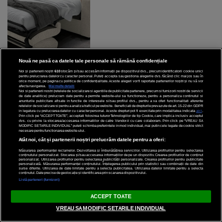
23 Iunie 2026
Nouă ne pasă ca datele tale personale să rămână confidențiale
Noi și partenerii noștri
610
stocăm și/sau accesăm informații pe dispozitivul dvs., precum identificatorii cookie unici
pentru prelucrarea datelor cu caracter personal. Puteți accepta sau gestiona alegerile dvs. făcând clic mai jos sau în
orice moment, pe pagina cu politica de confidențialitate. Aceste alegeri vor fi raportate partenerilor noștri și nu vă vor
afecta navigarea.
Mai multe detalii
Noi si partenerii nostri (retelele de socializare si agentiile de publicitate partenere, precum si furnizorii nostri de servicii
de date analitice) prelucram date pentru a permite website-ului sa functioneze, pentru a personaliza continutul si
anunturile publicitare afisate in functie de interesele si/sau profilul dvs., pentru a va oferi functionalitati aferente
retelelor de socializare si pentru a analiza traficul pe website. Beneficiati de drepturile prevazute de art. 15-22 din GDPR
in legatura cu prelucrarea datelor cu caracter personal. Aceste drepturi pot fi exercitate prin modalitatea indicata
aici
.
Prin click pe “ACCEPT TOATE”, acceptati folosirea tuturor Tehnologiilor de tip Cookie, care implica inclusiv acceptul
dvs. cu privire la stocarea/accesarea informatiilor de catre Vendor-ii cu care colaboram. Prin click pe “VREAU SA
MODIFIC SETARILE INDIVIDUAL” puteti schimba preferintele in mod individual, mai putin cele legate de cookie strict
necesare pentru functionarea website-ului.
Atât noi, cât și partenerii noștri prelucrăm datele pentru a oferi:
Măsurarea performanței reclamelor. Dezvoltarea și îmbunătățirea serviciilor. Utilizarea profilurilor pentru selectarea
conținutului personalizat. Stocarea și/sau accesarea informațiilor de pe un dispozitiv. Crearea profilurilor de conținut
personalizat. Utilizarea profilurilor pentru selectarea publicității personalizate. Crearea profilurilor pentru publicitate
personalizată. Măsurarea performanței conținutului. Înțelegerea publicului prin statistici sau combinații de date din
surse diferite. Utilizarea de date limitate pentru a selecta publicitatea. Utilizarea datelor limitate pentru a selecta
conținutul. Date precise de geolocație și identificarea prin scanarea dispozitivului.
Listă parteneri (furnizori)
ACCEPT TOATE
VREAU SA MODIFIC SETARILE INDIVIDUAL