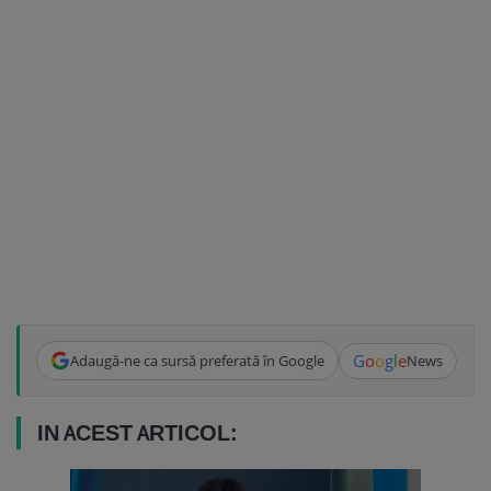
G
o
o
g
l
e
Adaugă-ne ca sursă preferată în Google
News
IN ACEST ARTICOL: