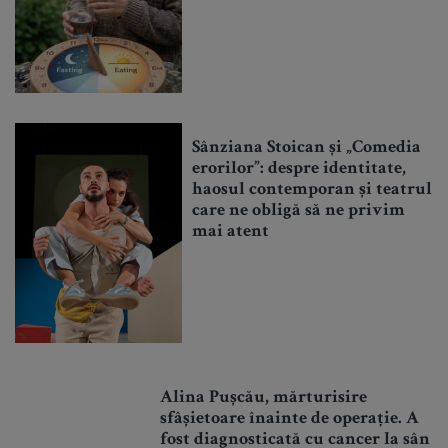
Sânziana Stoican și „Comedia
erorilor”: despre identitate,
haosul contemporan și teatrul
care ne obligă să ne privim
mai atent
Alina Pușcău, mărturisire
sfâșietoare înainte de operație. A
fost diagnosticată cu cancer la sân