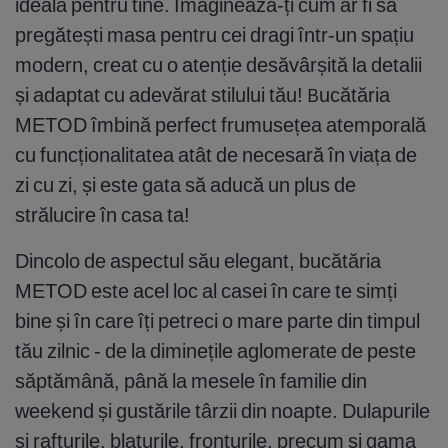
ideală pentru tine. Imaginează-ți cum ar fi să
pregătești masa pentru cei dragi într-un spațiu
modern, creat cu o atenție desăvârșită la detalii
și adaptat cu adevărat stilului tău! Bucătăria
METOD îmbină perfect frumusețea atemporală
cu funcționalitatea atât de necesară în viața de
zi cu zi, și este gata să aducă un plus de
strălucire în casa ta!
Dincolo de aspectul său elegant, bucătăria
METOD este acel loc al casei în care te simți
bine și în care îți petreci o mare parte din timpul
tău zilnic - de la diminețile aglomerate de peste
săptămână, până la mesele în familie din
weekend și gustările târzii din noapte. Dulapurile
și rafturile, blaturile, fronturile, precum și gama