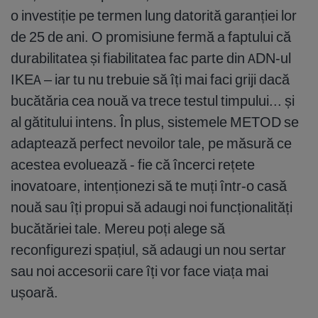
o investiție pe termen lung datorită garanției lor
de 25 de ani. O promisiune fermă a faptului că
durabilitatea și fiabilitatea fac parte din ADN-ul
IKEA – iar tu nu trebuie să îți mai faci griji dacă
bucătăria cea nouă va trece testul timpului... și
al gătitului intens. În plus, sistemele METOD se
adaptează perfect nevoilor tale, pe măsură ce
acestea evoluează - fie că încerci rețete
inovatoare, intenționezi să te muți într-o casă
nouă sau îți propui să adaugi noi funcționalități
bucătăriei tale. Mereu poți alege să
reconfigurezi spațiul, să adaugi un nou sertar
sau noi accesorii care îți vor face viața mai
ușoară.