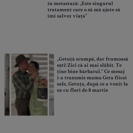
în metastază: „Este singurul
tratament care o să mă ajute să
îmi salvez viața”
„Getuță scumpă, dar frumoasă
ești! Zici că ai mai slăbit. Te
ține bine bărbatul.” Ce mesaj
i-a transmis mama Geta fiicei
sale, Getuța, după ce a venit la
ea cu flori de 8 martie