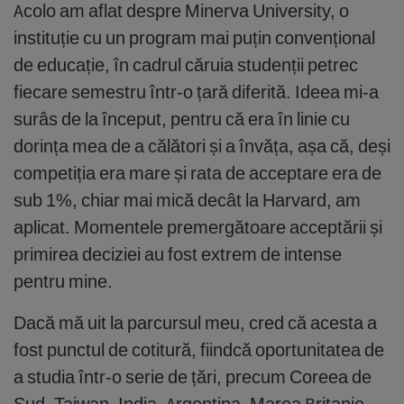
Acolo am aflat despre Minerva University, o
instituție cu un program mai puțin convențional
de educație, în cadrul căruia studenții petrec
fiecare semestru într-o țară diferită. Ideea mi-a
surâs de la început, pentru că era în linie cu
dorința mea de a călători și a învăța, așa că, deși
competiția era mare și rata de acceptare era de
sub 1%, chiar mai mică decât la Harvard, am
aplicat. Momentele premergătoare acceptării și
primirea deciziei au fost extrem de intense
pentru mine.
Dacă mă uit la parcursul meu, cred că acesta a
fost punctul de cotitură, fiindcă oportunitatea de
a studia într-o serie de țări, precum Coreea de
Sud, Taiwan, India, Argentina, Marea Britanie,