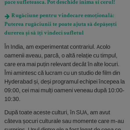
pace sufleteasca. Pot deschide inima si cerul!
Rugăciune pentru vindecare emoțională:
Puterea rugăciunii te poate ajuta să depășești
durerea și să îți vindeci sufletul
În India, am experimentat contrariul. Acolo
oamenii aveau, parcă, o altă relație cu timpul,
care era mai puțin relevant decât în alte locuri.
Îmi amintesc că lucram cu un studio de film din
Hyderabad și, deși programul echipei începea la
09:00, cei mai mulți oameni veneau după 10:00-
10:30.
După toate aceste culturi, în SUA, am avut
câteva șocuri culturale sau momente care m-au
surprins. Unul dintre ele a fost legat de ceea ce