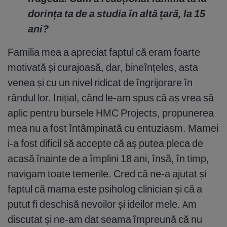
dorința ta de a studia în altă țară, la 15
ani?
Familia mea a apreciat faptul că eram foarte
motivată și curajoasă, dar, bineînțeles, asta
venea și cu un nivel ridicat de îngrijorare în
rândul lor. Inițial, când le-am spus că aș vrea să
aplic pentru bursele HMC Projects, propunerea
mea nu a fost întâmpinată cu entuziasm. Mamei
i-a fost dificil să accepte că aș putea pleca de
acasă înainte de a împlini 18 ani, însă, în timp,
navigam toate temerile. Cred că ne-a ajutat și
faptul că mama este psiholog clinician și că a
putut fi deschisă nevoilor și ideilor mele. Am
discutat și ne-am dat seama împreună că nu