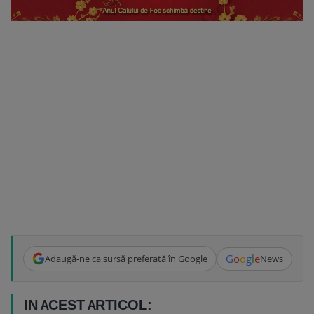
G
o
o
g
l
e
Adaugă-ne ca sursă preferată în Google
News
IN ACEST ARTICOL: