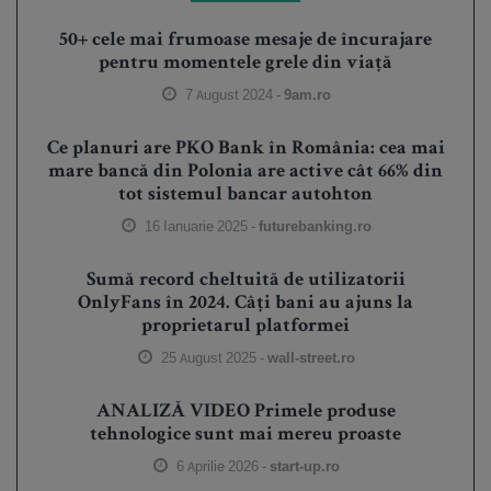
50+ cele mai frumoase mesaje de încurajare
pentru momentele grele din viață
7 August 2024 -
9am.ro
Ce planuri are PKO Bank în România: cea mai
mare bancă din Polonia are active cât 66% din
tot sistemul bancar autohton
16 Ianuarie 2025 -
futurebanking.ro
Sumă record cheltuită de utilizatorii
OnlyFans în 2024. Câți bani au ajuns la
proprietarul platformei
25 August 2025 -
wall-street.ro
ANALIZĂ VIDEO Primele produse
tehnologice sunt mai mereu proaste
6 Aprilie 2026 -
start-up.ro