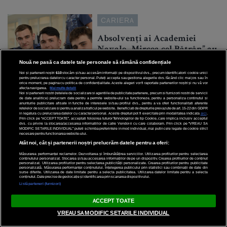
CARIERA
Absolvenți ai Academiei
Navale „Mircea cel Bătrân” au
creat o dronă maritimă de
Nouă ne pasă ca datele tale personale să rămână confidențiale
supraveghere
Noi și partenerii noștri
610
stocăm și/sau accesăm informații pe dispozitivul dvs., precum identificatorii cookie unici
pentru prelucrarea datelor cu caracter personal. Puteți accepta sau gestiona alegerile dvs. făcând clic mai jos sau în
orice moment, pe pagina cu politica de confidențialitate. Aceste alegeri vor fi raportate partenerilor noștri și nu vă vor
afecta navigarea.
Mai multe detalii
Noi si partenerii nostri (retelele de socializare si agentiile de publicitate partenere, precum si furnizorii nostri de servicii
de date analitice) prelucram date pentru a permite website-ului sa functioneze, pentru a personaliza continutul si
anunturile publicitare afisate in functie de interesele si/sau profilul dvs., pentru a va oferi functionalitati aferente
retelelor de socializare si pentru a analiza traficul pe website. Beneficiati de drepturile prevazute de art. 15-22 din GDPR
in legatura cu prelucrarea datelor cu caracter personal. Aceste drepturi pot fi exercitate prin modalitatea indicata
aici
.
Prin click pe “ACCEPT TOATE”, acceptati folosirea tuturor Tehnologiilor de tip Cookie, care implica inclusiv acceptul
28 Iulie 2026
dvs. cu privire la stocarea/accesarea informatiilor de catre Vendor-ii cu care colaboram. Prin click pe “VREAU SA
MODIFIC SETARILE INDIVIDUAL” puteti schimba preferintele in mod individual, mai putin cele legate de cookie strict
necesare pentru functionarea website-ului.
Atât noi, cât și partenerii noștri prelucrăm datele pentru a oferi:
CARIERA
Măsurarea performanței reclamelor. Dezvoltarea și îmbunătățirea serviciilor. Utilizarea profilurilor pentru selectarea
conținutului personalizat. Stocarea și/sau accesarea informațiilor de pe un dispozitiv. Crearea profilurilor de conținut
personalizat. Utilizarea profilurilor pentru selectarea publicității personalizate. Crearea profilurilor pentru publicitate
28 de note de 10 la proba scrisă
personalizată. Măsurarea performanței conținutului. Înțelegerea publicului prin statistici sau combinații de date din
surse diferite. Utilizarea de date limitate pentru a selecta publicitatea. Utilizarea datelor limitate pentru a selecta
a Titularizării 2026, în rândul
conținutul. Date precise de geolocație și identificarea prin scanarea dispozitivului.
Listă parteneri (furnizori)
viitorilor profesori
ACCEPT TOATE
VREAU SA MODIFIC SETARILE INDIVIDUAL