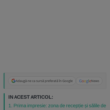
G
o
o
g
l
e
Adaugă-ne ca sursă preferată în Google
News
IN ACEST ARTICOL:
1. Prima impresie: zona de recepție și sălile de