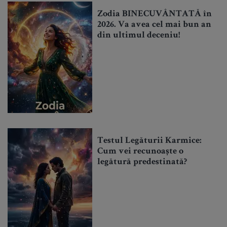
Zodia BINECUVÂNTATĂ în
2026. Va avea cel mai bun an
din ultimul deceniu!
Testul Legăturii Karmice:
Cum vei recunoaște o
legătură predestinată?