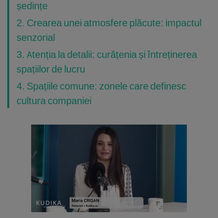
ședințe
2. Crearea unei atmosfere plăcute: impactul
senzorial
3. Atenția la detalii: curățenia și întreținerea
spațiilor de lucru
4. Spațiile comune: zonele care definesc
cultura companiei