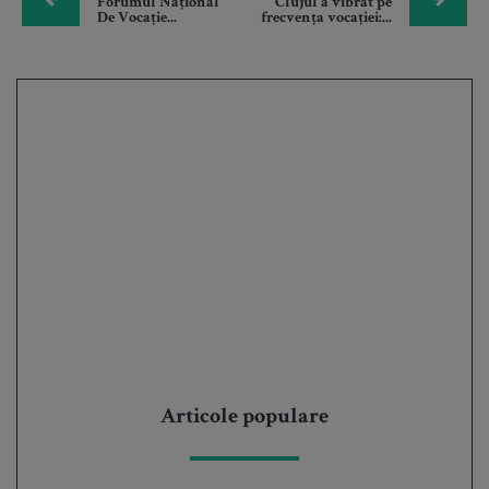
Forumul Național
Clujul a vibrat pe
De Vocație...
frecvența vocației:...
Articole populare