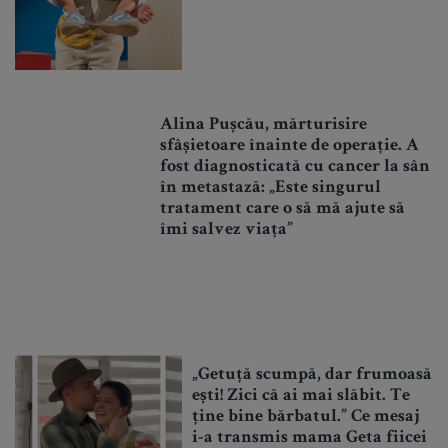
Alina Pușcău, mărturisire
sfâșietoare înainte de operație. A
fost diagnosticată cu cancer la sân
în metastază: „Este singurul
tratament care o să mă ajute să
îmi salvez viața”
„Getuță scumpă, dar frumoasă
ești! Zici că ai mai slăbit. Te
ține bine bărbatul.” Ce mesaj
i-a transmis mama Geta fiicei