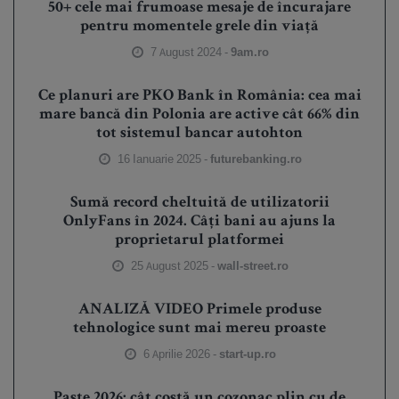
50+ cele mai frumoase mesaje de încurajare
pentru momentele grele din viață
7 August 2024 -
9am.ro
Ce planuri are PKO Bank în România: cea mai
mare bancă din Polonia are active cât 66% din
tot sistemul bancar autohton
16 Ianuarie 2025 -
futurebanking.ro
Sumă record cheltuită de utilizatorii
OnlyFans în 2024. Câți bani au ajuns la
proprietarul platformei
25 August 2025 -
wall-street.ro
ANALIZĂ VIDEO Primele produse
tehnologice sunt mai mereu proaste
6 Aprilie 2026 -
start-up.ro
Paște 2026: cât costă un cozonac plin cu de