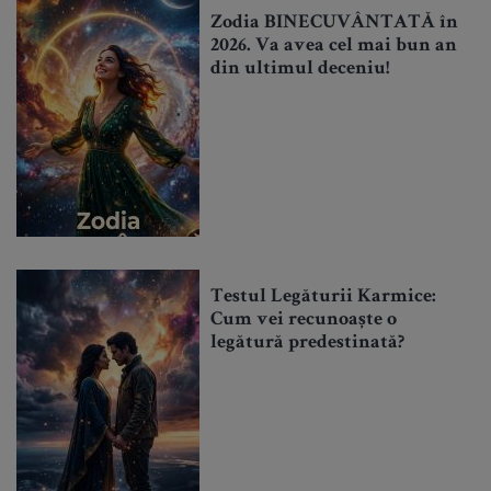
Zodia BINECUVÂNTATĂ în
2026. Va avea cel mai bun an
din ultimul deceniu!
Testul Legăturii Karmice:
Cum vei recunoaște o
legătură predestinată?