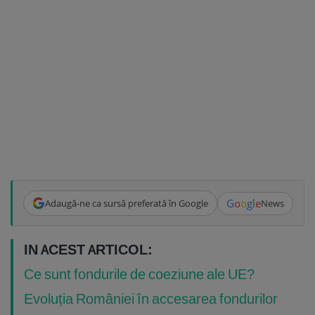
G
o
o
g
l
e
Adaugă-ne ca sursă preferată în Google
News
IN ACEST ARTICOL:
Ce sunt fondurile de coeziune ale UE?
Evoluția României în accesarea fondurilor