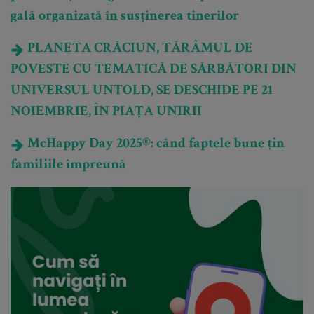
gală organizată în susținerea tinerilor
PLANETA CRĂCIUN, TĂRÂMUL DE
POVESTE CU TEMATICĂ DE SĂRBĂTORI DIN
UNIVERSUL UNTOLD, SE DESCHIDE PE 21
NOIEMBRIE, ÎN PIAȚA UNIRII
McHappy Day 2025®: când faptele bune țin
familiile împreună